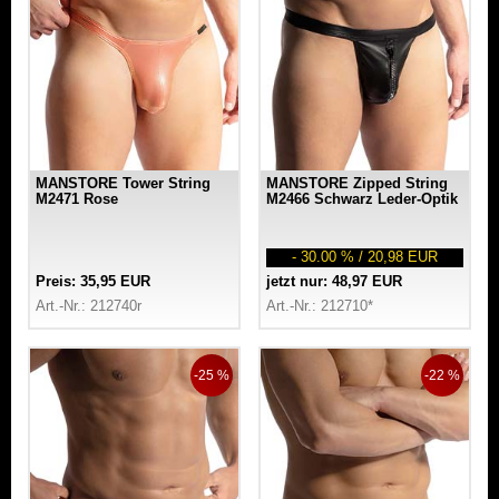
MANSTORE Tower String
MANSTORE Zipped String
M2471 Rose
M2466 Schwarz Leder-Optik
- 30.00 % / 20,98 EUR
Preis: 35,95 EUR
jetzt nur: 48,97 EUR
Art.-Nr.: 212740r
Art.-Nr.: 212710*
-25 %
-22 %