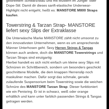
gestreiftem Schwarz/Blau und mit Mustern im Jungle- oder
Dope-Stil. Damit dir dieses sanft-elastische Underwear-
Highlight nicht entgeht, heißt es:
MANSTORE M800 Straps
kaufen
.
Towerstring & Tarzan Strap- MANSTORE
liefert sexy Slips der Extraklasse
Die Unterwäsche Marke MANSTORE zählt nicht umsonst zu
den innovativsten Unternehmen, wenn es um ansprechende
Männer Unterhosen geht. Sexy
Herren Strings & Tangas
können auch andere, doch die
MANSTORE Towerstrings
und
Tarzan Straps sind einzigartig:
Hierbei handelt es sich nicht einfach um kleine sexy Slips mit
Schnüren im Schrittbereich, sondern um besonders geschickt
geschnittene Modelle, die dem knappen Herrenslip noch
maskuliner machen. Dafür sorgt das schmale, gerade
zulaufende Suspensorium beim Towerstring sowie die weichen
Schnüre des
MANSTORE Tarzan Strap
. Dieser funktioniert
wie ein Penisring. Er ist in schwarz, weiß oder orange
erhältlich und kann unter farblich passenden Strings & Tangas
getragen werden.