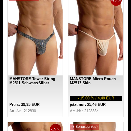
-15 %
MANSTORE Tower String
MANSTORE Micro Pouch
M2511 Schwarz/Silber
M2513 Skin
- 15.00 % / 4,49 EUR
Preis: 39,95 EUR
jetzt nur: 25,46 EUR
Art.-Nr.: 212830
Art.-Nr.: 212835*
(3 Bonuspunkte)
-15 %