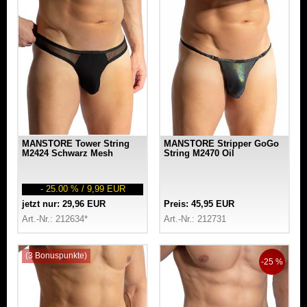
MANSTORE Tower String
MANSTORE Stripper GoGo
M2424 Schwarz Mesh
String M2470 Oil
- 25.00 % / 9,99 EUR
jetzt nur: 29,96 EUR
Preis: 45,95 EUR
Art.-Nr.: 212634*
Art.-Nr.: 212731
(3 Bonuspunkte)
-25 %