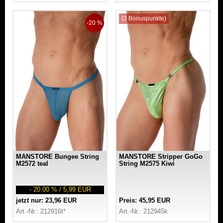
(3 Bonuspunkte)
-20 %
MANSTORE Bungee String
MANSTORE Stripper GoGo
M2572 teal
String M2575 Kiwi
- 20.00 % / 5,99 EUR
jetzt nur: 23,96 EUR
Preis: 45,95 EUR
Art.-Nr.: 212916t*
Art.-Nr.: 212945k