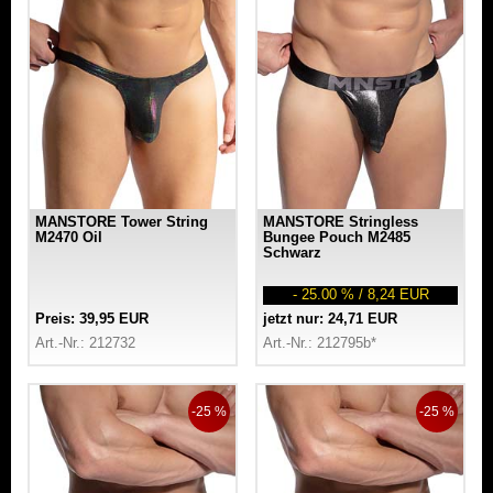
MANSTORE Tower String
MANSTORE Stringless
M2470 Oil
Bungee Pouch M2485
Schwarz
- 25.00 % / 8,24 EUR
Preis: 39,95 EUR
jetzt nur: 24,71 EUR
Art.-Nr.: 212732
Art.-Nr.: 212795b*
-25 %
-25 %