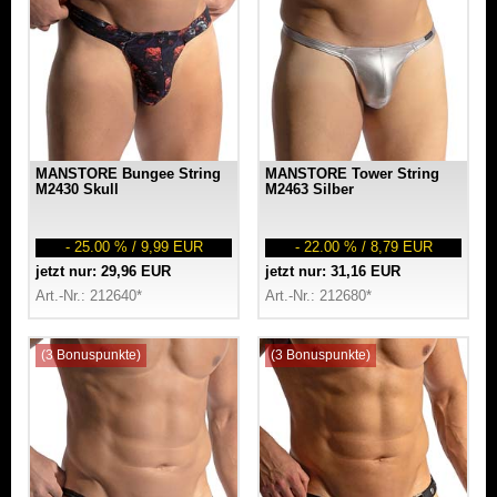
MANSTORE Bungee String
MANSTORE Tower String
M2430 Skull
M2463 Silber
- 25.00 % / 9,99 EUR
- 22.00 % / 8,79 EUR
jetzt nur: 29,96 EUR
jetzt nur: 31,16 EUR
Art.-Nr.: 212640*
Art.-Nr.: 212680*
(3 Bonuspunkte)
(3 Bonuspunkte)