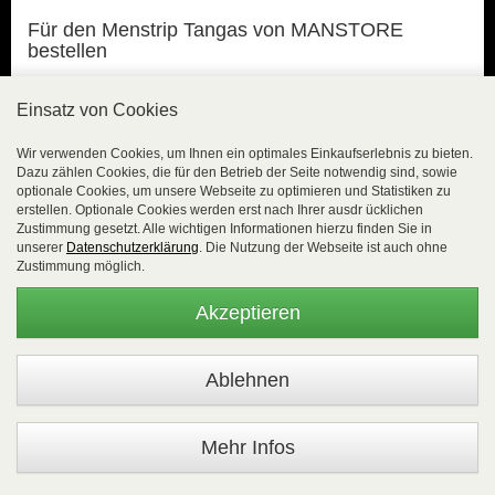
Für den Menstrip Tangas von MANSTORE
bestellen
Zugegeben, die MANSTORE Unterhosen lassen sich nicht
immer deutlich in Strings & Tangas unterscheiden. Bei den
Einsatz von Cookies
Tangas wird weder mit seitlichen Bindebändern gearbeitet,
noch mit gleichgroßen Stoffdreiecken vorne und hinten. Beides
Wir verwenden Cookies, um Ihnen ein optimales Einkaufserlebnis zu bieten.
würde dem klassischen Tanga entsprechen, wäre jedoch der
Dazu zählen Cookies, die für den Betrieb der Seite notwendig sind, sowie
optionale Cookies, um unsere Webseite zu optimieren und Statistiken zu
männlichen Anatomie weniger zuträglich. Die jedoch steht bei
erstellen. Optionale Cookies werden erst nach Ihrer ausdr ücklichen
der
MANSTORE Underwear
klar im Vordergrund.
Zustimmung gesetzt. Alle wichtigen Informationen hierzu finden Sie in
unserer
Datenschutzerklärung
. Die Nutzung der Webseite ist auch ohne
Möchte man also für einen gekonnten Menstrip das Beste am
Zustimmung möglich.
Mann vorteilhaft in Szene setzen, dann braucht es vorne
etwas mehr textiles Material als hinten. Das macht die Sache
Akzeptieren
spannender. Zu diesem Zweck sind die Menstrip Tangas von
MANSTORE vorne speziell geformt. Sie sind nicht immer
dreieckig, sondern auch mal auffallend schmal geschnitten.
Das wirkt sexier. Am Rückenteil findet sich bei den
Männertangas ein kleines Stoffstück, das den Steiß bedeckt.
Bei dem
MANSTORE Tangas
kann dies aus Mikrofaser oder
Mehr Infos
aus Leder bestehen.
Leaf
Unser MANSTORE Strings Mode Angebot für 2026 wurde am