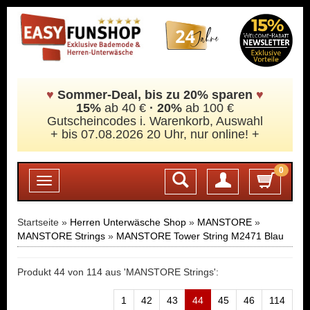
♥
Sommer-Deal, bis zu 20% sparen
♥
15%
ab 40 €
·
20%
ab 100 €
Gutscheincodes i. Warenkorb, Auswahl
+ bis 07.08.2026 20 Uhr, nur online! +
0
Login
Toggle
navigation
Startseite »
Herren Unterwäsche Shop
»
MANSTORE
»
MANSTORE Strings
»
MANSTORE Tower String M2471 Blau
Produkt 44 von 114 aus 'MANSTORE Strings':
1
42
43
44
45
46
114