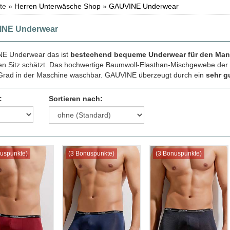
ite »
Herren Unterwäsche Shop
»
GAUVINE Underwear
NE Underwear
E Underwear das ist
bestechend bequeme Underwear für den Ma
en Sitz schätzt. Das hochwertige Baumwoll-Elasthan-Mischgewebe der 
Grad in der Maschine waschbar. GAUVINE überzeugt durch ein
sehr g
:
Sortieren nach:
uspunkte)
(3 Bonuspunkte)
(3 Bonuspunkte)