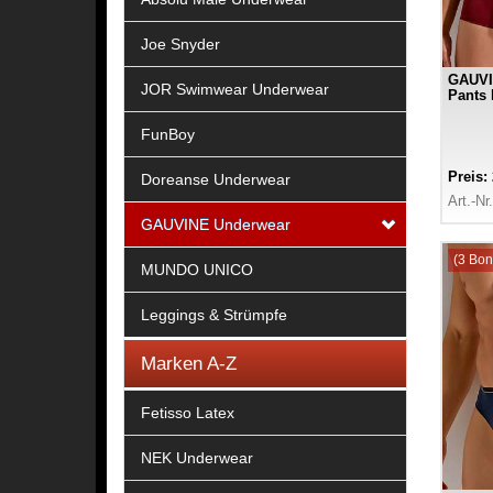
Joe Snyder
GAUVI
JOR Swimwear Underwear
Pants
FunBoy
Preis:
Doreanse Underwear
Art.-Nr
GAUVINE Underwear
(3 Bon
MUNDO UNICO
Leggings & Strümpfe
Marken A-Z
Fetisso Latex
NEK Underwear