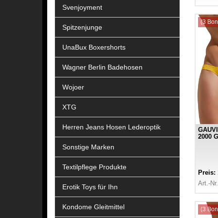
Svenjoyment
(3 Bon
Spitzenjunge
UnaBux Boxershorts
Wagner Berlin Badehosen
Wojoer
XTG
Herren Jeans Hosen Lederoptik
GAUVI
2000 G
Sonstige Marken
Textilpflege Produkte
Preis:
Art.-Nr
Erotik Toys für Ihn
Kondome Gleitmittel
(3 Bon