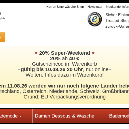
Herren Unterwäsche Shop
Newsletter
Neukundeninform
Sicher Einka
Trusted Sho
zurück-Garan
♥
20% Super-Weekend
♥
20%
ab
40 €
Gutscheincod im Warenkorb
+
gültig bis 10.08.26 20 Uhr
, nur online+
Weitere Infos dazu im Warenkorb!
m 11.08.26 werden wir nur noch folgene Länder beli
tschland, Österreich, Niederlande, Schweiz,
Großbritann
Grund: EU Verpackungsverordnung
Bademode
Damen Dessous & Wäsche
Bademod