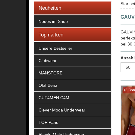
Startse
Neuheiten
GAUVI
Neues im Shop
GAUVIN
Topmarken
perfekt
bei 30 
Unsere Bestseller
Anzahl
Clubwear
MANSTORE
Olaf Benz
(3 Bon
CUT4MEN C4M
Clever Moda Underwear
TOF Paris
Absolu Male Underwear