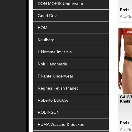
DON MORIS Underwear
Preis:
Good Devil
Art.-Nr
HOM
(3 Bon
Kaulberg
L Homme Invisible
Noir Handmade
Pikante Underwear
Regnes Fetish Planet
GAUVI
Roberto LUCCA
Khaki
ROBINSON
Preis:
PUMA Wäsche & Socken
Art.-Nr