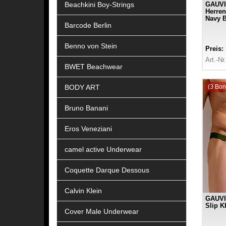
Beachkini Boy-Strings
GAUVI
Herren
Navy B
Barcode Berlin
Benno von Stein
Preis:
Art.-Nr
BWET Beachwear
BODY ART
(3 Bon
Bruno Banani
Eros Veneziani
camel active Underwear
Coquette Darque Dessous
Calvin Klein
GAUVI
Slip K
Cover Male Underwear