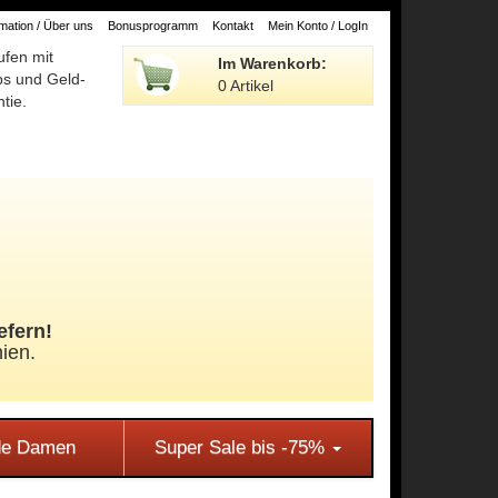
ation / Über uns
Bonusprogramm
Kontakt
Mein Konto / LogIn
ufen mit
Im Warenkorb:
ps und Geld-
0 Artikel
tie.
efern!
ien.
e Damen
Super Sale bis -75%