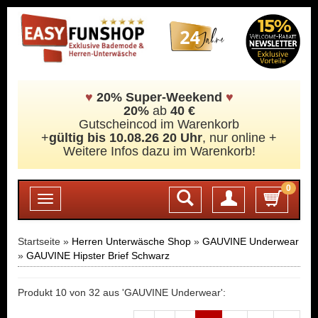
♥
20% Super-Weekend
♥
20%
ab
40 €
Gutscheincod im Warenkorb
+
gültig bis 10.08.26 20 Uhr
, nur online +
Weitere Infos dazu im Warenkorb!
0
Login
Toggle
navigation
Startseite »
Herren Unterwäsche Shop
»
GAUVINE Underwear
»
GAUVINE Hipster Brief Schwarz
Produkt 10 von 32 aus 'GAUVINE Underwear':