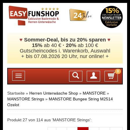
♥
Sommer-Deal, bis zu 20% sparen
♥
15%
ab 40 €
·
20%
ab 100 €
Gutscheincodes i. Warenkorb, Auswahl
+ bis 07.08.2026 20 Uhr, nur online! +
0
Login
Toggle
navigation
Startseite »
Herren Unterwäsche Shop
»
MANSTORE
»
MANSTORE Strings
»
MANSTORE Bungee String M2514
Ozelot
Produkt 27 von 114 aus 'MANSTORE Strings':