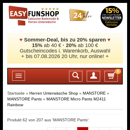
♥
Sommer-Deal, bis zu 20% sparen
♥
15%
ab 40 €
·
20%
ab 100 €
Gutscheincodes i. Warenkorb, Auswahl
+ bis 07.08.2026 20 Uhr, nur online! +
0
Login
Toggle
navigation
Startseite »
Herren Unterwäsche Shop
»
MANSTORE
»
MANSTORE Pants
»
MANSTORE Micro Pants M2411
Rainbow
Produkt 62 von 207 aus 'MANSTORE Pants':