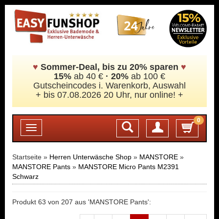
♥
Sommer-Deal, bis zu 20% sparen
♥
15%
ab 40 €
·
20%
ab 100 €
Gutscheincodes i. Warenkorb, Auswahl
+ bis 07.08.2026 20 Uhr, nur online! +
0
Login
Toggle
navigation
Startseite »
Herren Unterwäsche Shop
»
MANSTORE
»
MANSTORE Pants
»
MANSTORE Micro Pants M2391
Schwarz
Produkt 63 von 207 aus 'MANSTORE Pants':