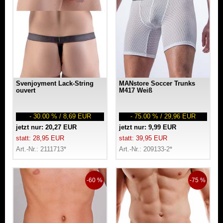
Svenjoyment Lack-String
MANstore Soccer Trunks
ouvert
M417 Weiß
- 30.00 % / 8,69 EUR
- 75.00 % / 29,96 EUR
jetzt nur: 20,27 EUR
jetzt nur: 9,99 EUR
statt: 28,95 EUR
statt: 39,95 EUR
Art.-Nr.: 2111713*
Art.-Nr.: 209133-2*
-60 %
-75 %