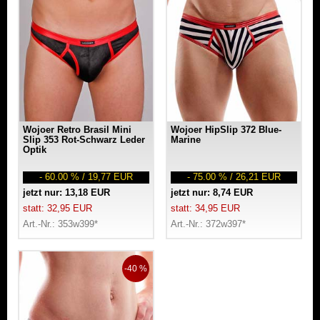
Wojoer Retro Brasil Mini
Wojoer HipSlip 372 Blue-
Slip 353 Rot-Schwarz Leder
Marine
Optik
- 60.00 % / 19,77 EUR
- 75.00 % / 26,21 EUR
jetzt nur: 13,18 EUR
jetzt nur: 8,74 EUR
statt: 32,95 EUR
statt: 34,95 EUR
Art.-Nr.: 353w399*
Art.-Nr.: 372w397*
-40 %