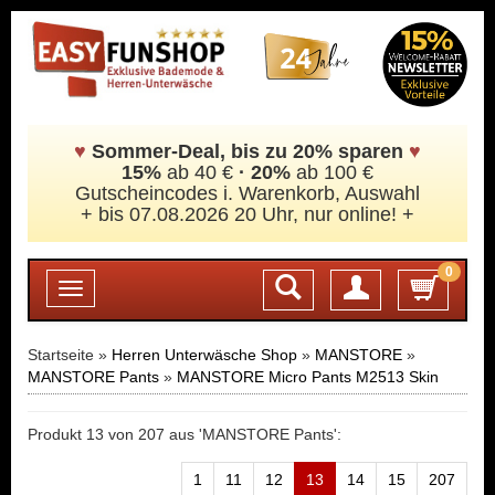
♥
Sommer-Deal, bis zu 20% sparen
♥
15%
ab 40 €
·
20%
ab 100 €
Gutscheincodes i. Warenkorb, Auswahl
+ bis 07.08.2026 20 Uhr, nur online! +
0
Login
Toggle
navigation
Startseite »
Herren Unterwäsche Shop
»
MANSTORE
»
MANSTORE Pants
»
MANSTORE Micro Pants M2513 Skin
Produkt 13 von 207 aus 'MANSTORE Pants':
1
11
12
13
14
15
207