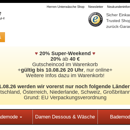
Herren Unterwäsche Shop
Newsletter
Neukundeninform
Sicher Einka
Trusted Sho
zurück-Garan
♥
20% Super-Weekend
♥
20%
ab
40 €
Gutscheincod im Warenkorb
+
gültig bis 10.08.26 20 Uhr
, nur online+
Weitere Infos dazu im Warenkorb!
.08.26 werden wir vorerst nur noch folgende Länder 
tschland, Österreich, Niederlande, Schweiz,
Großbritann
Grund: EU Verpackungsverordnung
Bademode
Damen Dessous & Wäsche
Bademod