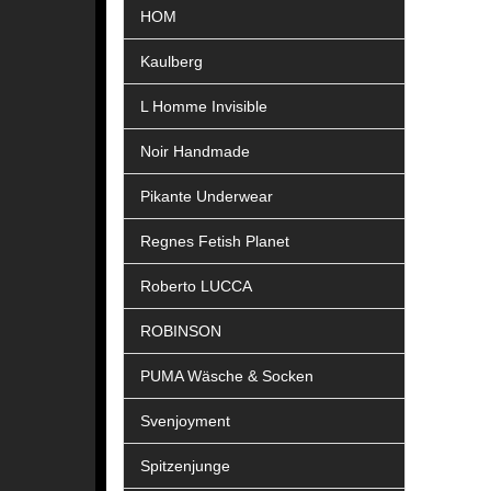
HOM
Kaulberg
L Homme Invisible
Noir Handmade
Pikante Underwear
Regnes Fetish Planet
Roberto LUCCA
ROBINSON
PUMA Wäsche & Socken
Svenjoyment
Spitzenjunge