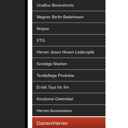
UnaBux Boxershorts
Wagner Berlin Badehosen
Wojoer
XTG
Herren Jeans Hosen Lederoptik
Sonstige Marken
Textilpflege Produkte
Erotik Toys für Ihn
Kondome Gleitmittel
Herren Accessoires
Damen/Herren