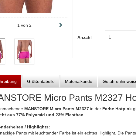
1
von
2
Anzahl
hreibung
Größentabelle
Materialkunde
Gefahrenhinweis
NSTORE Micro Pants M2327 Ho
anmachende
MANSTORE Micro Pants M2327
in der
Farbe Hotpink
g
eht aus 77% Polyamid und 23% Elasthan.
nderheiten / Highlights:
nackige Pants mit leuchtender Farbe ist ein echtes Highlight. Die Pants