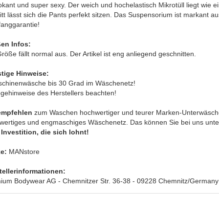
kant und super sexy. Der weich und hochelastisch Mikrotüll liegt wie e
tt lässt sich die Pants perfekt sitzen. Das Suspensorium ist markant
fanggarantie!
en Infos:
röße fällt normal aus. Der Artikel ist eng anliegend geschnitten.
tige Hinweise:
schinenwäsche bis 30 Grad im Wäschenetz!
egehinweise des Herstellers beachten!
empfehlen
zum Waschen hochwertiger und teurer Marken-Unterwäsche
wertiges und engmaschiges Wäschenetz. Das können Sie bei uns unte
Investition, die sich lohnt!
e:
MANstore
tellerinformationen:
ium Bodywear AG - Chemnitzer Str. 36-38 - 09228 Chemnitz/Germany