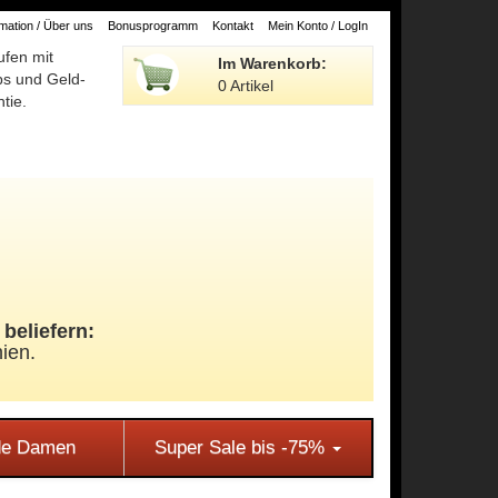
ation / Über uns
Bonusprogramm
Kontakt
Mein Konto / LogIn
ufen mit
Im Warenkorb:
ps und Geld-
0 Artikel
tie.
beliefern:
ien.
e Damen
Super Sale bis -75%