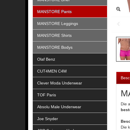
MANSTORE Pants
MANSTORE Leggings
MANSTORE Shirts
MANSTORE Bodys
Olaf Benz
CUT4MEN C4M
Besc
Clever Moda Underwear
MA
TOF Paris
Die 
Absolu Male Underwear
best
Joe Snyder
Beso
Die k