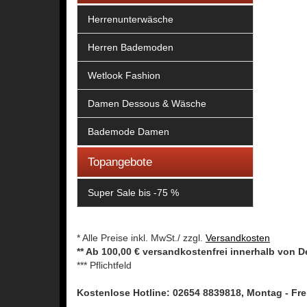
Herrenunterwäsche
Herren Bademoden
Wetlook Fashion
Damen Dessous & Wäsche
Bademode Damen
Topangebote
Super Sale bis -75 %
* Alle Preise inkl. MwSt./ zzgl.
Versandkosten
** Ab 100,00 € versandkostenfrei innerhalb von 
*** Pflichtfeld
Kostenlose Hotline: 02654 8839818, Montag - Frei