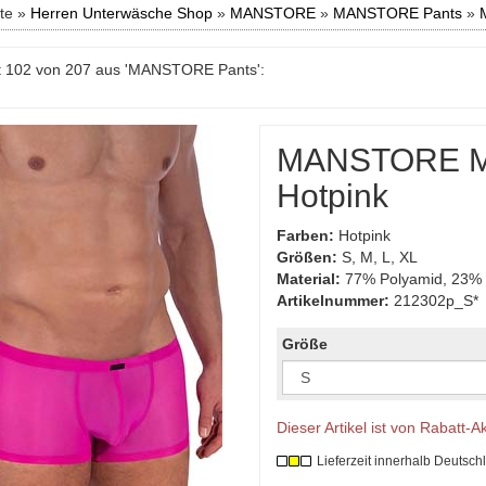
ite »
Herren Unterwäsche Shop
»
MANSTORE
»
MANSTORE Pants
»
t 102 von 207 aus 'MANSTORE Pants':
MANSTORE Mi
Hotpink
Farben:
Hotpink
Größen:
S, M, L, XL
Material:
77% Polyamid, 23% 
Artikelnummer:
212302p_S*
Größe
Dieser Artikel ist von Rabatt-
Lieferzeit innerhalb Deutsch