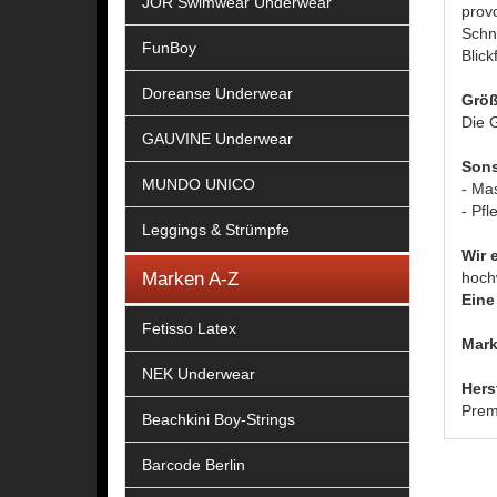
JOR Swimwear Underwear
provo
Schni
FunBoy
Blick
Doreanse Underwear
Größ
Die G
GAUVINE Underwear
Sons
MUNDO UNICO
- Ma
- Pfl
Leggings & Strümpfe
Wir 
Marken A-Z
hoch
Eine 
Fetisso Latex
Mark
NEK Underwear
Hers
Prem
Beachkini Boy-Strings
Barcode Berlin