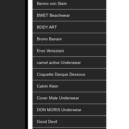
Benno von Stein
BWET Beachwear
BODY ART
Bruno Banani
Eros Veneziani
camel active Underwear
Coquette Darque Dessous
Calvin Klein
Cover Male Underwear
DON MORIS Underwear
Good Devil