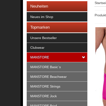
Startse
Neuheiten
Produk
Neues im Shop
Topmarken
Unsere Bestseller
Clubwear
MANSTORE
MANSTORE Basic´s
MANSTORE Beachwear
MANSTORE Strings
MANSTORE Jock
MANSTORE Brief