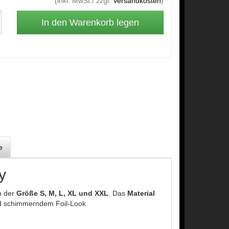
(inkl. MwSt./ zzgl.
Versandkosten
)
e
y
n der
Größe S, M, L, XL und XXL
. Das
Material
d schimmerndem Foil-Look