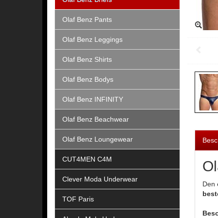
Olaf Benz Pants
Olaf Benz Leggings
Olaf Benz Shirts
Olaf Benz Bodys
Olaf Benz INFINITY
Olaf Benz Beachwear
Olaf Benz Loungewear
Besc
CUT4MEN C4M
Ol
Clever Moda Underwear
Den 
best
TOF Paris
Beso