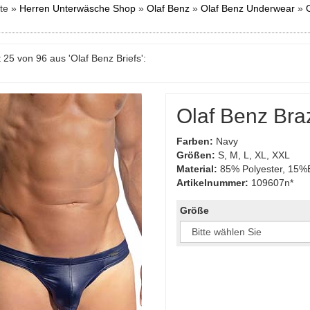
ite »
Herren Unterwäsche Shop
»
Olaf Benz
»
Olaf Benz Underwear
»
O
 25 von 96 aus 'Olaf Benz Briefs':
Olaf Benz Bra
Farben:
Navy
Größen:
S, M, L, XL, XXL
Material:
85% Polyester, 15%
Artikelnummer:
109607n*
Größe