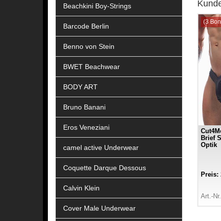
Kunde
Beachkini Boy-Strings
(3 Bon
Barcode Berlin
Benno von Stein
BWET Beachwear
BODY ART
Bruno Banani
Eros Veneziani
Cut4Me
Brief 
Optik
camel active Underwear
Coquette Darque Dessous
Preis:
Calvin Klein
Art.-N
Cover Male Underwear