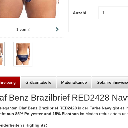
Anzahl
1
von
2
hreibung
Größentabelle
Materialkunde
Gefahrenhinweis
af Benz Brazilbrief RED2428 Nav
eleganten
Olaf Benz Brazilbrief RED2428
in der
Farbe Navy
gibt es i
eht aus 85% Polyester und 15% Elasthan
im Moden reduziertem un
nderheiten / Highlights: