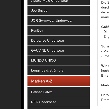
Absolu Male Underwear
Die S
durc
Joe Snyder
dezen
mark
JOR Swimwear Underwear
Größ
FunBoy
- Die
- Eng
Doreanse Underwear
Sons
GAUVINE Underwear
- Ma
- Pfl
MUNDO UNICO
Wir 
Leggings & Strümpfe
hoch
Eine 
Marken A-Z
Mark
Fetisso Latex
Hers
Prem
NEK Underwear