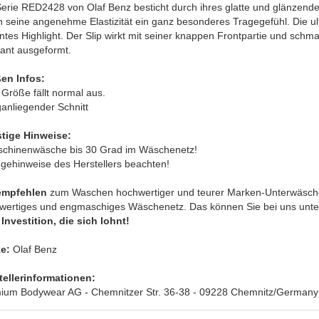
erie RED2428 von Olaf Benz besticht durch ihres glatte und glänzende M
h seine angenehme Elastizität ein ganz besonderes Tragegefühl. Die u
tes Highlight. Der Slip wirkt mit seiner knappen Frontpartie und schma
ant ausgeformt.
en Infos:
 Größe fällt normal aus.
anliegender Schnitt
tige Hinweise:
schinenwäsche bis 30 Grad im Wäschenetz!
egehinweise des Herstellers beachten!
empfehlen
zum Waschen hochwertiger und teurer Marken-Unterwäsche
wertiges und engmaschiges Wäschenetz. Das können Sie bei uns unter 
Investition, die sich lohnt!
e:
Olaf Benz
tellerinformationen:
ium Bodywear AG - Chemnitzer Str. 36-38 - 09228 Chemnitz/Germany