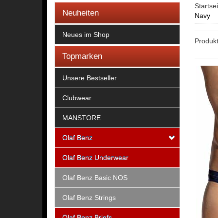
Startse
Neuheiten
Navy
Neues im Shop
Produkt
Topmarken
Unsere Bestseller
Clubwear
MANSTORE
Olaf Benz
Olaf Benz Underwear
Olaf Benz Basic NOS
Olaf Benz Strings
Olaf Benz Briefs