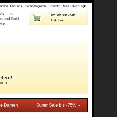
ation / Über uns
Bonusprogramm
Kontakt
Mein Konto / LogIn
ufen mit
Im Warenkorb:
ps und Geld-
0 Artikel
tie.
efern!
ien.
e Damen
Super Sale bis -75%