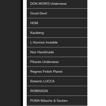
DON MORIS Underwear
Good Devil
HOM
Kaulberg
L Homme Invisible
Noir Handmade
Pikante Underwear
Regnes Fetish Planet
Roberto LUCCA
ROBINSON
PUMA Wäsche & Socken