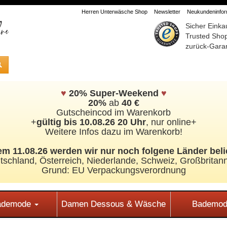
Herren Unterwäsche Shop
Newsletter
Neukundeninform
Sicher Einka
Trusted Sho
zurück-Garan
♥
20% Super-Weekend
♥
20%
ab
40 €
Gutscheincod im Warenkorb
+
gültig bis 10.08.26 20 Uhr
, nur online+
Weitere Infos dazu im Warenkorb!
m 11.08.26 werden wir nur noch folgene Länder beli
tschland, Österreich, Niederlande, Schweiz,
Großbritann
Grund: EU Verpackungsverordnung
Bademode
Damen Dessous & Wäsche
Bademod