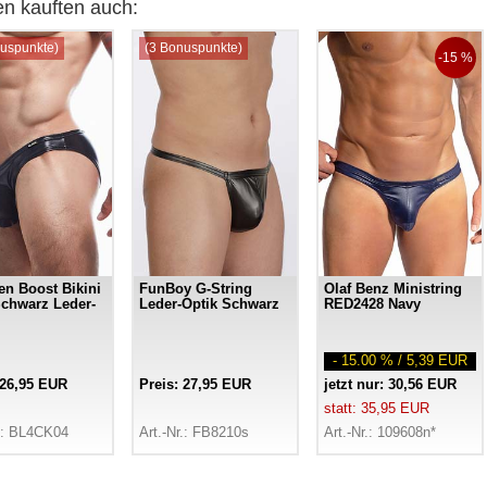
n kauften auch:
uspunkte)
(3 Bonuspunkte)
-15 %
n Boost Bikini
FunBoy G-String
Olaf Benz Ministring
Schwarz Leder-
Leder-Optik Schwarz
RED2428 Navy
- 15.00 % / 5,39 EUR
 26,95 EUR
Preis: 27,95 EUR
jetzt nur: 30,56 EUR
statt: 35,95 EUR
r.: BL4CK04
Art.-Nr.: FB8210s
Art.-Nr.: 109608n*