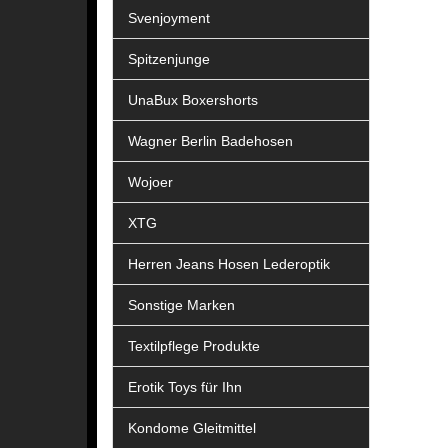
Svenjoyment
Spitzenjunge
UnaBux Boxershorts
Wagner Berlin Badehosen
Wojoer
XTG
Herren Jeans Hosen Lederoptik
Sonstige Marken
Textilpflege Produkte
Erotik Toys für Ihn
Kondome Gleitmittel