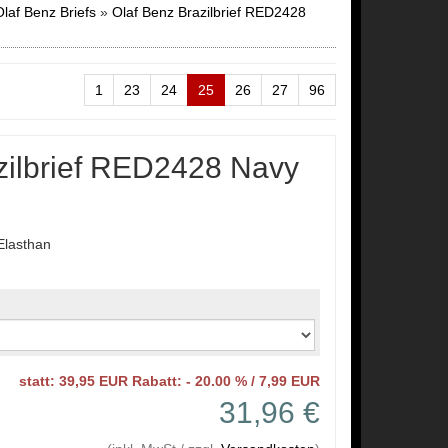
laf Benz Briefs
»
Olaf Benz Brazilbrief RED2428
1
23
24
25
26
27
96
zilbrief RED2428 Navy
Elasthan
statt: 39,95 EUR Rabatt: - 20.00 % / 7,99 EUR
31,96 €