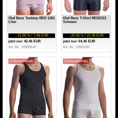
Olaf Benz Tanktop RED 1201
Olaf Benz T-Shirt RED2312
Lilac
Schwarz
- 15.00 % / 7,49 EUR
- 25.00 % / 21,49 EUR
jetzt nur: 42,46 EUR
jetzt nur: 64,46 EUR
Art.-Nr.: 105836-8*
Art.-Nr.: 109315b*
(3 Bonuspunkte)
(3 Bonuspunkte)