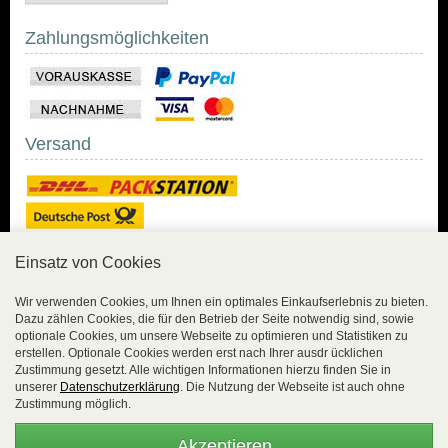
Zahlungsmöglichkeiten
Versand
Einsatz von Cookies
Sicher Einkaufen
Wir verwenden Cookies, um Ihnen ein optimales Einkaufserlebnis zu bieten.
Dazu zählen Cookies, die für den Betrieb der Seite notwendig sind, sowie
Sicher Einkaufen mit
optionale Cookies, um unsere Webseite zu optimieren und Statistiken zu
Trusted Shops und
erstellen. Optionale Cookies werden erst nach Ihrer ausdr ücklichen
Geld-zurück-Garantie.
Zustimmung gesetzt. Alle wichtigen Informationen hierzu finden Sie in
unserer
Datenschutzerklärung
. Die Nutzung der Webseite ist auch ohne
Alle Bestelldaten werden
Zustimmung möglich.
lückenlos verschlüsselt
übertragen.
Akzeptieren