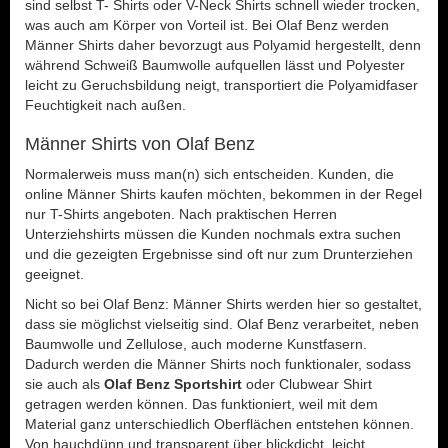
sind selbst T- Shirts oder V-Neck Shirts schnell wieder trocken,
was auch am Körper von Vorteil ist. Bei Olaf Benz werden
Männer Shirts daher bevorzugt aus Polyamid hergestellt, denn
während Schweiß Baumwolle aufquellen lässt und Polyester
leicht zu Geruchsbildung neigt, transportiert die Polyamidfaser
Feuchtigkeit nach außen.
Männer Shirts von Olaf Benz
Normalerweis muss man(n) sich entscheiden. Kunden, die
online Männer Shirts kaufen möchten, bekommen in der Regel
nur T-Shirts angeboten. Nach praktischen Herren
Unterziehshirts müssen die Kunden nochmals extra suchen
und die gezeigten Ergebnisse sind oft nur zum Drunterziehen
geeignet.
Nicht so bei Olaf Benz: Männer Shirts werden hier so gestaltet,
dass sie möglichst vielseitig sind. Olaf Benz verarbeitet, neben
Baumwolle und Zellulose, auch moderne Kunstfasern.
Dadurch werden die Männer Shirts noch funktionaler, sodass
sie auch als
Olaf Benz Sportshirt
oder Clubwear Shirt
getragen werden können. Das funktioniert, weil mit dem
Material ganz unterschiedlich Oberflächen entstehen können.
Von hauchdünn und transparent über blickdicht, leicht