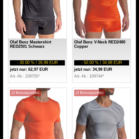
Olaf Benz Mastershirt
Olaf Benz V-Neck RED2480
RED2501 Schwarz
Copper
- 30.00 % / 26,99 EUR
- 50.00 % / 34,98 EUR
jetzt nur: 62,97 EUR
jetzt nur: 34,98 EUR
Art.-Nr.: 109755*
Art.-Nr.: 109744*
(3 Bonuspunkte)
(3 Bonuspunkte)