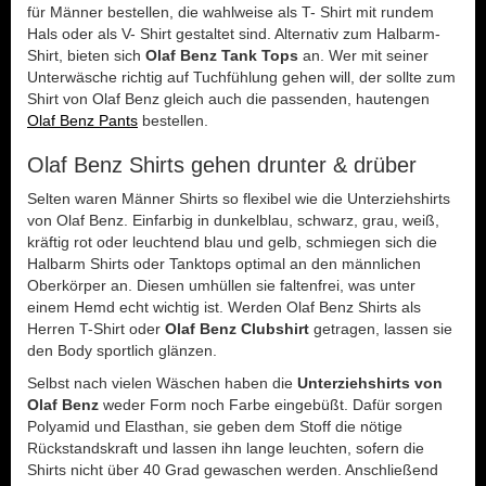
für Männer bestellen, die wahlweise als T- Shirt mit rundem
Hals oder als V- Shirt gestaltet sind. Alternativ zum Halbarm-
Shirt, bieten sich
Olaf Benz Tank Tops
an. Wer mit seiner
Unterwäsche richtig auf Tuchfühlung gehen will, der sollte zum
Shirt von Olaf Benz gleich auch die passenden, hautengen
Olaf Benz Pants
bestellen.
Olaf Benz Shirts gehen drunter & drüber
Selten waren Männer Shirts so flexibel wie die Unterziehshirts
von Olaf Benz. Einfarbig in dunkelblau, schwarz, grau, weiß,
kräftig rot oder leuchtend blau und gelb, schmiegen sich die
Halbarm Shirts oder Tanktops optimal an den männlichen
Oberkörper an. Diesen umhüllen sie faltenfrei, was unter
einem Hemd echt wichtig ist. Werden Olaf Benz Shirts als
Herren T-Shirt oder
Olaf Benz Clubshirt
getragen, lassen sie
den Body sportlich glänzen.
Selbst nach vielen Wäschen haben die
Unterziehshirts von
Olaf Benz
weder Form noch Farbe eingebüßt. Dafür sorgen
Polyamid und Elasthan, sie geben dem Stoff die nötige
Rückstandskraft und lassen ihn lange leuchten, sofern die
Shirts nicht über 40 Grad gewaschen werden. Anschließend