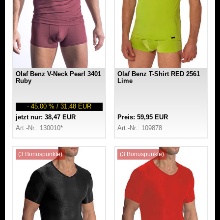
Olaf Benz V-Neck Pearl 3401
Olaf Benz T-Shirt RED 2561
Ruby
Lime
- 45.00 % / 31,48 EUR
jetzt nur: 38,47 EUR
Preis: 59,95 EUR
Art.-Nr.: 130010*
Art.-Nr.: 109878
(3 Bonuspunkte)
(3 Bonuspunkte)