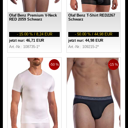
Olaf Benz Premium V-Neck
Olaf Benz T-Shirt RED2267
RED 2059 Schwarz
Schwarz
- 15.00 % / 8,24 EUR
- 50.00 % / 44,98 EUR
jetzt nur: 46,71 EUR
jetzt nur: 44,98 EUR
Art.-Nr.: 108735-1*
Art.-Nr.: 109215-2*
-50 %
-15 %