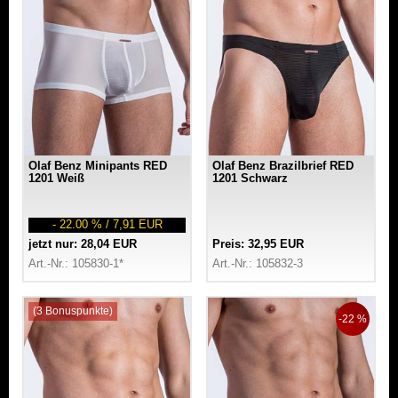
Olaf Benz Minipants RED
Olaf Benz Brazilbrief RED
1201 Weiß
1201 Schwarz
- 22.00 % / 7,91 EUR
jetzt nur: 28,04 EUR
Preis: 32,95 EUR
Art.-Nr.: 105830-1*
Art.-Nr.: 105832-3
(3 Bonuspunkte)
-22 %