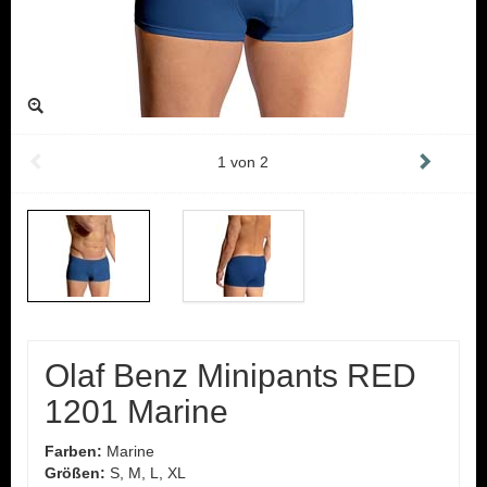
1
von
2
Olaf Benz Minipants RED
1201 Marine
Farben:
Marine
Größen:
S, M, L, XL