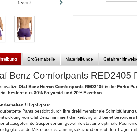
1
von
2
hreibung
Größentabelle
Materialkunde
Gefahrenhinweis
af Benz Comfortpants RED2405 
innovative
Olaf Benz Herren Comfortpants RED2405
in der
Farbe Pu
rial besteht aus 80% Polyamid und 20% Elasthan
.
nderheiten / Highlights:
igurbetonte Pants besticht durch ihre dreidimensionale Schnittführung 
twicklung von Olaf Benz minimiert die Reibung und bietet besonders bei
tional ausgeformte Suspensorium gewährleistet eine optimale Position
seidig glänzende Mikrofaser ist atmungsaktiv und erfreut den Träger 