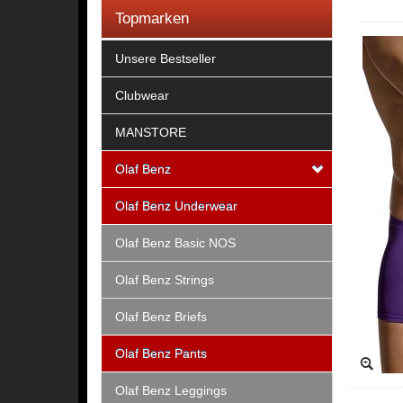
Topmarken
Unsere Bestseller
Clubwear
MANSTORE
Olaf Benz
Olaf Benz Underwear
Olaf Benz Basic NOS
Olaf Benz Strings
Olaf Benz Briefs
Olaf Benz Pants
Olaf Benz Leggings