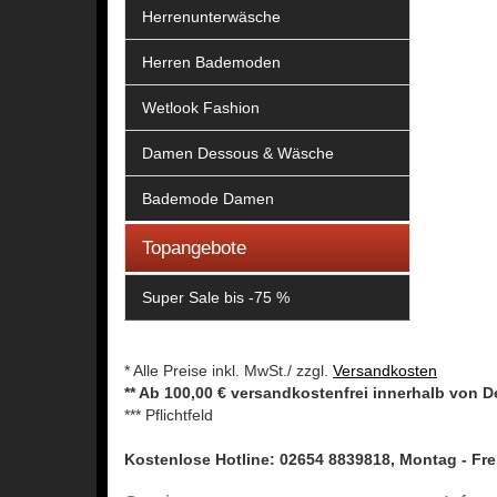
Herrenunterwäsche
Herren Bademoden
Wetlook Fashion
Damen Dessous & Wäsche
Bademode Damen
Topangebote
Super Sale bis -75 %
* Alle Preise inkl. MwSt./ zzgl.
Versandkosten
** Ab 100,00 € versandkostenfrei innerhalb von 
*** Pflichtfeld
Kostenlose Hotline: 02654 8839818, Montag - Frei