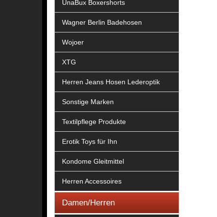
UnaBux Boxershorts
Wagner Berlin Badehosen
Wojoer
XTG
Herren Jeans Hosen Lederoptik
Sonstige Marken
Textilpflege Produkte
Erotik Toys für Ihn
Kondome Gleitmittel
Herren Accessoires
Damen/Herren