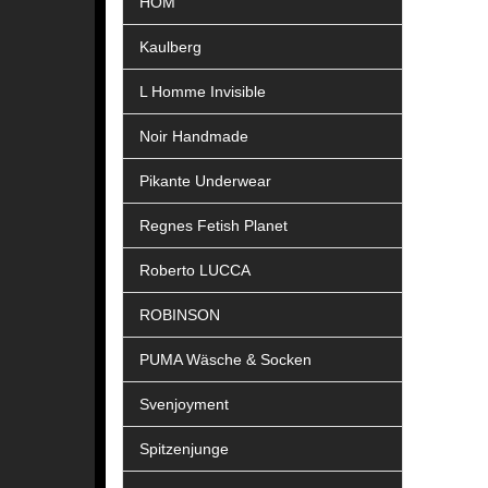
HOM
Kaulberg
L Homme Invisible
Noir Handmade
Pikante Underwear
Regnes Fetish Planet
Roberto LUCCA
ROBINSON
PUMA Wäsche & Socken
Svenjoyment
Spitzenjunge