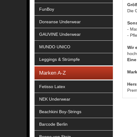
Größ
FunBoy
Die G
Doreanse Underwear
Sons
- Ma
GAUVINE Underwear
- Pfl
MUNDO UNICO
Wir 
hoch
Leggings & Strümpfe
Eine 
Mark
Marken A-Z
Hers
Fetisso Latex
Prem
NEK Underwear
Beachkini Boy-Strings
Barcode Berlin
Benno von Stein