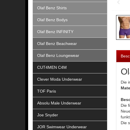
Olaf Benz Shirts
Olaf Benz Bodys
Olaf Benz INFINITY
Olaf Benz Beachwear
Olaf Benz Loungewear
Besc
CUT4MEN C4M
Ol
Clever Moda Underwear
Die 
Mate
TOF Paris
Beso
Absolu Male Underwear
Die f
Neuen
Joe Snyder
funk
Die 
JOR Swimwear Underwear