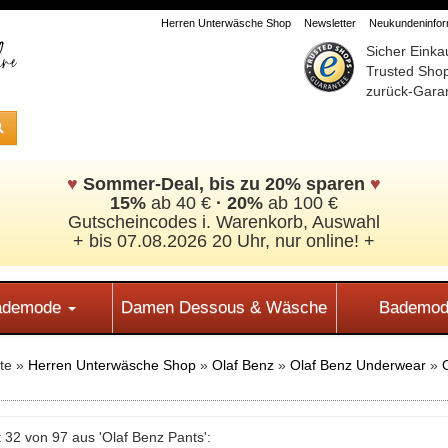
Herren Unterwäsche Shop
Newsletter
Neukundeninform
Sicher Einka
Trusted Sho
zurück-Garan
♥
Sommer-Deal, bis zu 20% sparen
♥
15%
ab 40 €
·
20%
ab 100 €
Gutscheincodes i. Warenkorb, Auswahl
+ bis 07.08.2026 20 Uhr, nur online! +
Bademode
Damen Dessous & Wäsche
Bademod
ite »
Herren Unterwäsche Shop
»
Olaf Benz
»
Olaf Benz Underwear
»
 32 von 97 aus 'Olaf Benz Pants':