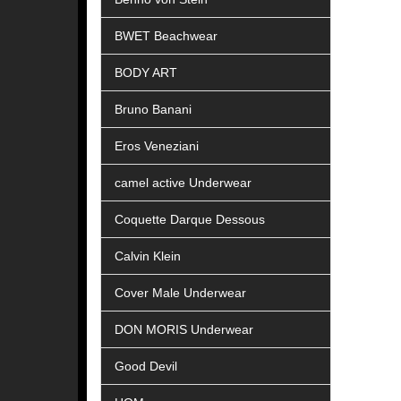
BWET Beachwear
BODY ART
Bruno Banani
Eros Veneziani
camel active Underwear
Coquette Darque Dessous
Calvin Klein
Cover Male Underwear
DON MORIS Underwear
Good Devil