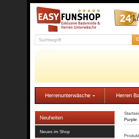
Herrenunterwäsche
Herren 
Startse
Neuheiten
Purple
Neues im Shop
Produkt