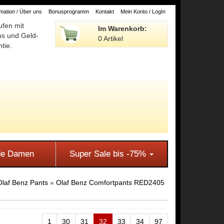
ation / Über uns
Bonusprogramm
Kontakt
Mein Konto / LogIn
ufen mit
Im Warenkorb:
ps und Geld-
0 Artikel
tie.
e Damen
Super Sale bis -75%
Olaf Benz Pants
»
Olaf Benz Comfortpants RED2405
1
30
31
32
33
34
97