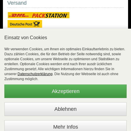
Versand
Einsatz von Cookies
Sicher Einkaufen
Wir verwenden Cookies, um Ihnen ein optimales Einkaufserlebnis zu bieten.
Dazu zählen Cookies, die für den Betrieb der Seite notwendig sind, sowie
Sicher Einkaufen mit
optionale Cookies, um unsere Webseite zu optimieren und Statistiken zu
Trusted Shops und
erstellen. Optionale Cookies werden erst nach Ihrer ausdr ücklichen
Geld-zurück-Garantie.
Zustimmung gesetzt. Alle wichtigen Informationen hierzu finden Sie in
unserer
Datenschutzerklärung
. Die Nutzung der Webseite ist auch ohne
Alle Bestelldaten werden
Zustimmung möglich.
lückenlos verschlüsselt
übertragen.
Akzeptieren
Die Shop-Server sind PCI-zertifiziert.
WEBSALE Shopsystem
- © Alle Rechte vorbehalten |
EasyFunShop - August-Horch-Straße 9 - D-56751 Polch - Tel:
+49 (0)2654 8839818 - Fax: 02654 883 9820 -
Mehr Infos
www.easyfunshop.net - vertrieb(at)easyfunshop.net