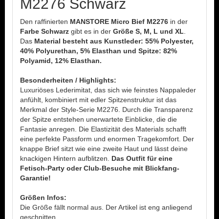
M2276 Schwarz
Den raffinierten
MANSTORE Micro Bief M2276
in der
Farbe Schwarz
gibt es in der
Größe S, M, L und XL
.
Das
Material besteht aus Kunstleder: 55% Polyester,
40% Polyurethan, 5% Elasthan und Spitze: 82%
Polyamid, 12% Elasthan.
Besonderheiten / Highlights:
Luxuriöses Lederimitat, das sich wie feinstes Nappaleder
anfühlt, kombiniert mit edler Spitzenstruktur ist das
Merkmal der Style-Serie M2276. Durch die Transparenz
der Spitze entstehen unerwartete Einblicke, die die
Fantasie anregen. Die Elastizität des Materials schafft
eine perfekte Passform und enormen Tragekomfort. Der
knappe Brief sitzt wie eine zweite Haut und lässt deine
knackigen Hintern aufblitzen.
Das Outfit für eine
Fetisch-Party oder Club-Besuche mit Blickfang-
Garantie!
Größen Infos:
Die Größe fällt normal aus. Der Artikel ist eng anliegend
geschnitten.