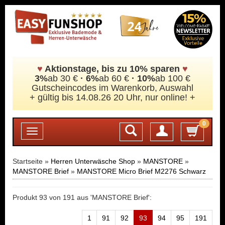
♥
Aktionstage, bis zu 10% sparen
♥
3%
ab 30 €
·
6%
ab 60 €
· 10%
ab 100 €
Gutscheincodes im Warenkorb, Auswahl
+ gültig bis 14.08.26 20 Uhr, nur online! +
0
Login
Toggle
navigation
Startseite »
Herren Unterwäsche Shop
»
MANSTORE
»
MANSTORE Brief
»
MANSTORE Micro Brief M2276 Schwarz
Produkt 93 von 191 aus 'MANSTORE Brief':
1
91
92
93
94
95
191