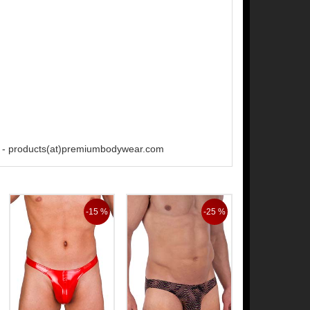
 - products(at)premiumbodywear.com
-15 %
-25 %