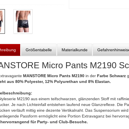
hreibung
Größentabelle
Materialkunde
Gefahrenhinweis
ANSTORE Micro Pants M2190 Sc
extravagante
MANSTORE Micro Pants M2190
in der
Farbe Schwarz
g
eht aus 80% Polyester, 12% Polyurethan und 8% Elastan.
kelbeschreibung:
tyleserie M2190 aus einem teifschwarzen, glänzenden Stoff mit raffini
cker. Je nach Lichteinfall entstehen laufend neue Glanzreflexe. Die Pa
ücken verläuft mittig eine dezente Vertikalnaht. Das Suspensorium wir
anliegende Passform ermöglicht eine Portion Extravaganz bei hervor
 hervorrangend für Party- und Club-Besuche.