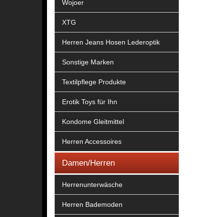
Wojoer
XTG
Herren Jeans Hosen Lederoptik
Sonstige Marken
Textilpflege Produkte
Erotik Toys für Ihn
Kondome Gleitmittel
Herren Accessoires
Damen/Herren
Herrenunterwäsche
Herren Bademoden