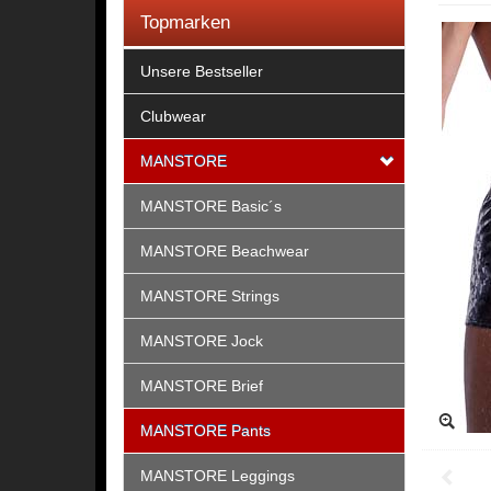
Topmarken
Unsere Bestseller
Clubwear
MANSTORE
MANSTORE Basic´s
MANSTORE Beachwear
MANSTORE Strings
MANSTORE Jock
MANSTORE Brief
MANSTORE Pants
MANSTORE Leggings