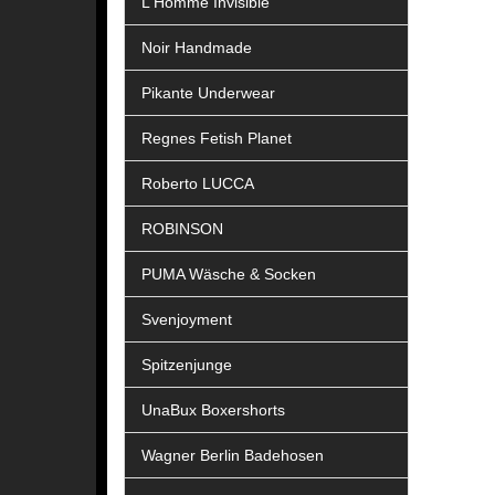
L Homme Invisible
Noir Handmade
Pikante Underwear
Regnes Fetish Planet
Roberto LUCCA
ROBINSON
PUMA Wäsche & Socken
Svenjoyment
Spitzenjunge
UnaBux Boxershorts
Wagner Berlin Badehosen