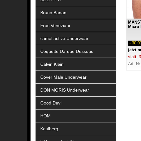
Bruno Banani
MANS
Eros Veneziani
Micro 
camel active Underwear
- 30.
jetzt 
Coquette Darque Dessous
statt:
Art.-Nr
Calvin Klein
Cover Male Underwear
DON MORIS Underwear
Good Devil
HOM
Kaulberg