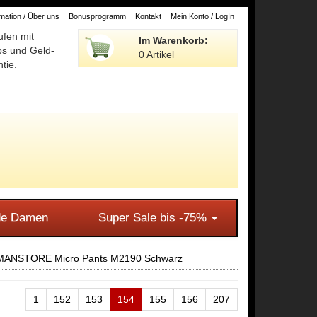
ation / Über uns
Bonusprogramm
Kontakt
Mein Konto / LogIn
ufen mit
Im Warenkorb:
ps und Geld-
0 Artikel
tie.
e Damen
Super Sale bis -75%
MANSTORE Micro Pants M2190 Schwarz
1
152
153
154
155
156
207