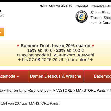
Herren Unterwäsche Shop
Newsletter
Neukundeninform
Sicher Einka
Trusted Sho
zurück-Garan
♥
Sommer-Deal, bis zu 20% sparen
♥
15%
ab 40 €
·
20%
ab 100 €
Gutscheincodes i. Warenkorb, Auswahl
+ bis 07.08.2026 20 Uhr, nur online! +
Bademode
Damen Dessous & Wäsche
Bademod
ite »
Herren Unterwäsche Shop
»
MANSTORE
»
MANSTORE Pants
»
t 154 von 207 aus 'MANSTORE Pants':