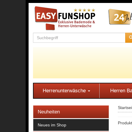
Herrenunterwäsche
Herren 
Startse
Neuheiten
Produk
Neues im Shop