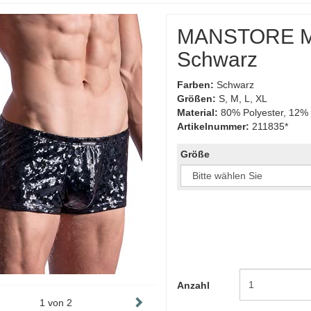
MANSTORE Mi
Schwarz
Farben:
Schwarz
Größen:
S, M, L, XL
Material:
80% Polyester, 12% 
Artikelnummer:
211835*
Größe
Anzahl
1
von
2