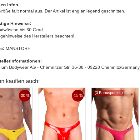
en Infos:
röße fällt normal aus. Der Artikel ist eng anliegend geschnitten.
tige Hinweise:
ndwäsche bis 30 Grad
egehinweise des Herstellers beachten!
e:
MANSTORE
tellerinformationen:
ium Bodywear AG - Chemnitzer Str. 36-38 - 09228 Chemnitz/Germany
n kauften auch:
(3 Bonuspunkte)
-30 %
-15 %