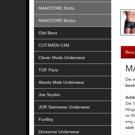
MANSTORE Shirts
MANSTORE Bodys
Olaf Benz
CUT4MEN C4M
Besc
Clever Moda Underwear
M
TOF Paris
Die 
Absolu Male Underwear
best
Joe Snyder
Arti
Die S
JOR Swimwear Underwear
Hingu
im R
FunBoy
eng 
sich
Doreanse Underwear