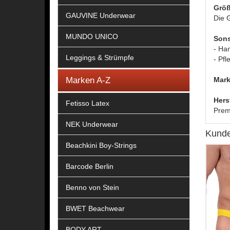
Größ
GAUVINE Underwear
Die G
MUNDO UNICO
Sons
- Ha
Leggings & Strümpfe
- Pfl
Marken A-Z
Mark
Hers
Fetisso Latex
Prem
NEK Underwear
Kunde
Beachkini Boy-Strings
Barcode Berlin
Benno von Stein
BWET Beachwear
BODY ART