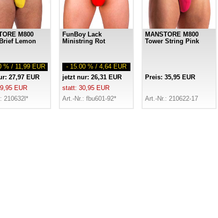
TORE M800
FunBoy Lack
MANSTORE M800
Brief Lemon
Ministring Rot
Tower String Pink
00 % / 11,99 EUR
- 15.00 % / 4,64 EUR
nur: 27,97 EUR
jetzt nur: 26,31 EUR
Preis: 35,95 EUR
 39,95 EUR
statt: 30,95 EUR
.: 210632l*
Art.-Nr.: fbu601-92*
Art.-Nr.: 210622-17