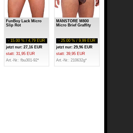
FunBoy Lack Micro
MANSTORE M800
Slip Rot
Micro Brief Graffity
- 15.00 % / 4,79 EUR
- 25.00 % / 9,99 EUR
jetzt nur: 27,16 EUR
jetzt nur: 29,96 EUR
statt: 31,95 EUR
statt: 39,95 EUR
Art.-Nr.: fbu301-92*
Art.-Nr.: 210632g*