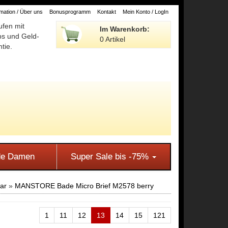
ation / Über uns
Bonusprogramm
Kontakt
Mein Konto / LogIn
ufen mit
Im Warenkorb:
ps und Geld-
0 Artikel
tie.
e Damen
Super Sale bis -75%
ar
»
MANSTORE Bade Micro Brief M2578 berry
1
11
12
13
14
15
121