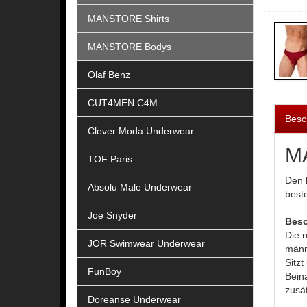
MANSTORE Shirts
MANSTORE Bodys
Olaf Benz
CUT4MEN C4M
Besc
Clever Moda Underwear
MA
TOF Paris
Den 
Absolu Male Underwear
best
Joe Snyder
Beso
Die r
JOR Swimwear Underwear
männ
Sitz
FunBoy
Beina
zusät
Doreanse Underwear