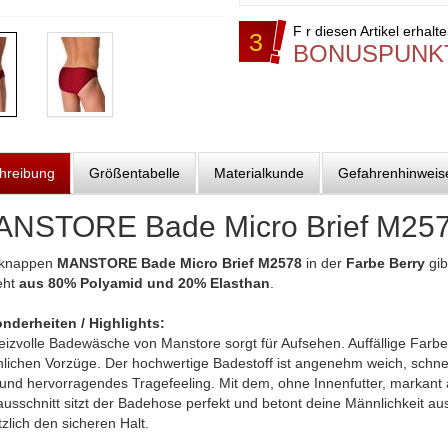
F r diesen Artikel erhalt
3
BONUSPUNK
hreibung
Größentabelle
Materialkunde
Gefahrenhinweis
NSTORE Bade Micro Brief M257
knappen
MANSTORE Bade Micro Brief M2578
in der
Farbe Berry
gib
eht
aus 80% Polyamid und 20% Elasthan
.
nderheiten / Highlights:
eizvolle Badewäsche von Manstore sorgt für Aufsehen. Auffällige Farb
lichen Vorzüge. Der hochwertige Badestoff ist angenehm weich, schnell
t und hervorragendes Tragefeeling. Mit dem, ohne Innenfutter, mark
usschnitt sitzt der Badehose perfekt und betont deine Männlichkeit au
zlich den sicheren Halt.