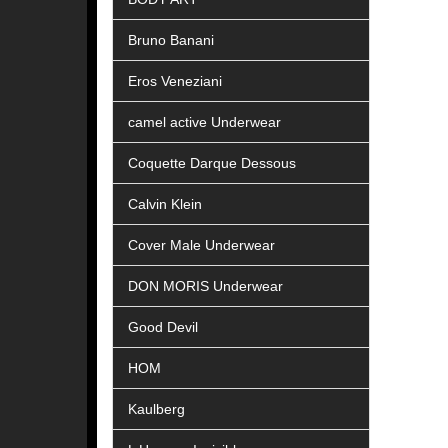
Bruno Banani
Eros Veneziani
camel active Underwear
Coquette Darque Dessous
Calvin Klein
Cover Male Underwear
DON MORIS Underwear
Good Devil
HOM
Kaulberg