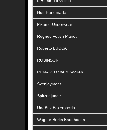
L Homme Invisible
Noir Handmade
Pikante Underwear
Regnes Fetish Planet
Roberto LUCCA
ROBINSON
PUMA Wäsche & Socken
Svenjoyment
Spitzenjunge
UnaBux Boxershorts
Wagner Berlin Badehosen