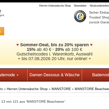
Herren Unterwäsche Shop
Newsletter
Neukundeninform
Sicher Einka
Trusted Sho
zurück-Garan
♥
Sommer-Deal, bis zu 20% sparen
♥
15%
ab 40 €
·
20%
ab 100 €
Gutscheincodes i. Warenkorb, Auswahl
+ bis 07.08.2026 20 Uhr, nur online! +
Bademode
Damen Dessous & Wäsche
Bademod
ite »
Herren Unterwäsche Shop
»
MANSTORE
»
MANSTORE Beachwe
t 13 von 121 aus 'MANSTORE Beachwear':