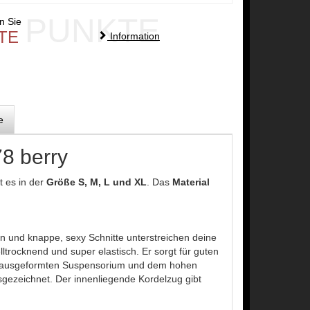
PUNKTE
en Sie
TE
Information
e
8 berry
t es in der
Größe S, M, L und XL
. Das
Material
en und knappe, sexy Schnitte unterstreichen deine
trocknend und super elastisch. Er sorgt für guten
ant ausgeformten Suspensorium und dem hohen
sgezeichnet. Der innenliegende Kordelzug gibt