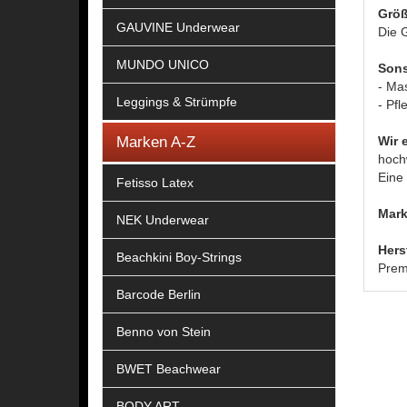
Größ
GAUVINE Underwear
Die G
MUNDO UNICO
Sons
- Ma
Leggings & Strümpfe
- Pfl
Marken A-Z
Wir 
hoch
Eine 
Fetisso Latex
Mark
NEK Underwear
Hers
Beachkini Boy-Strings
Prem
Barcode Berlin
Benno von Stein
BWET Beachwear
BODY ART