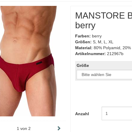
MANSTORE Ba
berry
Farben:
berry
Größen:
S, M, L, XL
Material:
80% Polyamid, 20% 
Artikelnummer:
212967b
Größe
Anzahl
1
von
2