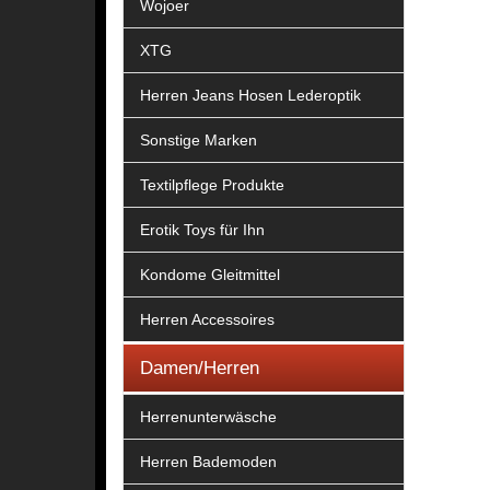
Wojoer
XTG
Herren Jeans Hosen Lederoptik
Sonstige Marken
Textilpflege Produkte
Erotik Toys für Ihn
Kondome Gleitmittel
Herren Accessoires
Damen/Herren
Herrenunterwäsche
Herren Bademoden