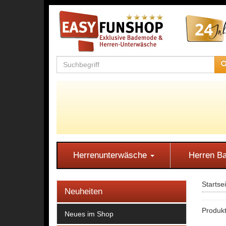
Herrenunterwäsche
Herren 
Startse
Neuheiten
Produk
Neues im Shop