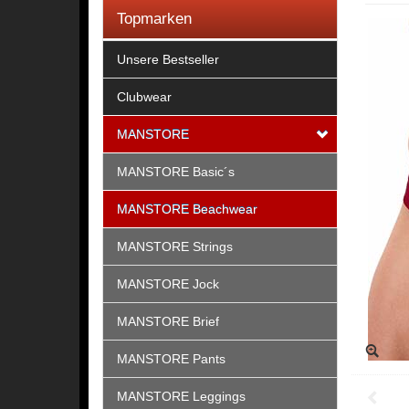
Topmarken
Unsere Bestseller
Clubwear
MANSTORE
MANSTORE Basic´s
MANSTORE Beachwear
MANSTORE Strings
MANSTORE Jock
MANSTORE Brief
MANSTORE Pants
MANSTORE Leggings