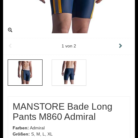
1
von
2
MANSTORE Bade Long
Pants M860 Admiral
Farben:
Admiral
Größen:
S, M, L, XL