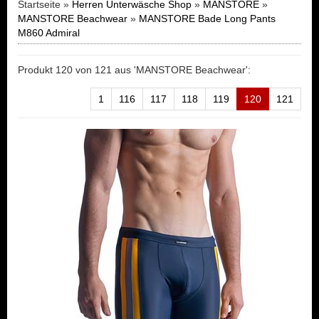
Startseite »
Herren Unterwäsche Shop
»
MANSTORE
»
MANSTORE Beachwear
»
MANSTORE Bade Long Pants
M860 Admiral
Produkt 120 von 121 aus 'MANSTORE Beachwear':
1
116
117
118
119
120
121