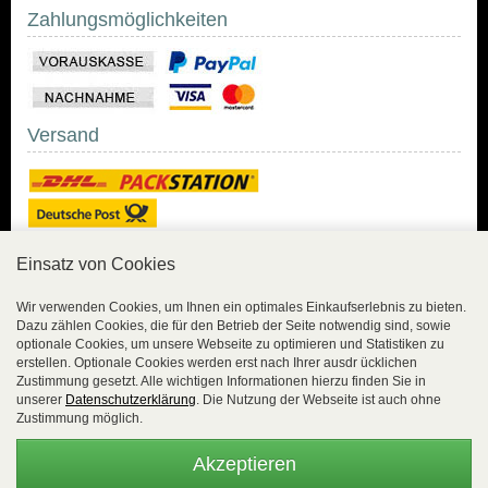
Zahlungsmöglichkeiten
Versand
Einsatz von Cookies
Sicher Einkaufen
Wir verwenden Cookies, um Ihnen ein optimales Einkaufserlebnis zu bieten.
Dazu zählen Cookies, die für den Betrieb der Seite notwendig sind, sowie
Sicher Einkaufen mit
optionale Cookies, um unsere Webseite zu optimieren und Statistiken zu
Trusted Shops und
erstellen. Optionale Cookies werden erst nach Ihrer ausdr ücklichen
Geld-zurück-Garantie.
Zustimmung gesetzt. Alle wichtigen Informationen hierzu finden Sie in
unserer
Datenschutzerklärung
. Die Nutzung der Webseite ist auch ohne
Alle Bestelldaten werden
Zustimmung möglich.
lückenlos verschlüsselt
übertragen.
Akzeptieren