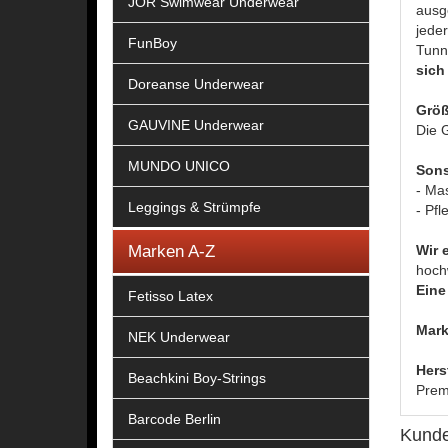
JOR Swimwear Underwear
ausge
jede
FunBoy
Tunn
sich
Doreanse Underwear
Größ
GAUVINE Underwear
Die G
MUNDO UNICO
Sons
- Ma
Leggings & Strümpfe
- Pfl
Marken A-Z
Wir 
hoch
Eine 
Fetisso Latex
Mark
NEK Underwear
Hers
Beachkini Boy-Strings
Prem
Barcode Berlin
Kunde