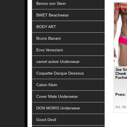
Benno von Stein
(3 Bon
BWET Beachwear
BODY ART
Bruno Banani
Eros Veneziani
camel active Underwear
Joe Sn
Coquette Darque Dessous
Cheek 
Fuchs
Calvin Klein
Preis:
Cover Male Underwear
Art.-Nr
DON MORIS Underwear
Good Devil