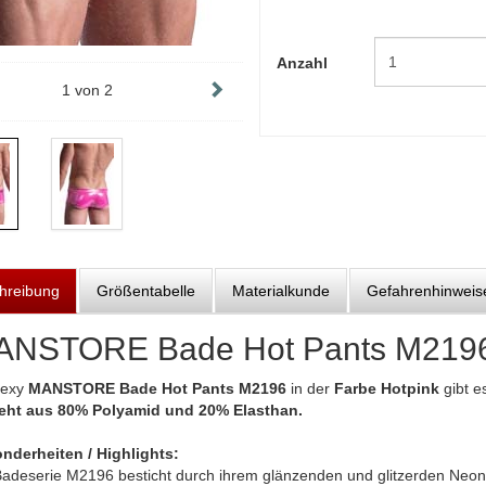
Anzahl
1
von
2
hreibung
Größentabelle
Materialkunde
Gefahrenhinweis
NSTORE Bade Hot Pants M2196
sexy
MANSTORE Bade Hot Pants M2196
in der
Farbe Hotpink
gibt e
eht aus 80% Polyamid und 20% Elasthan.
nderheiten / Highlights:
Badeserie M2196 besticht durch ihrem glänzenden und glitzerden Neon 