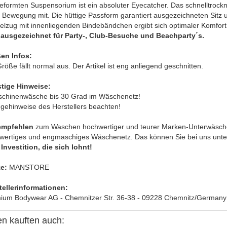
formten Suspensorium ist ein absoluter Eyecatcher. Das schnelltrockn
r Bewegung mit. Die hüttige Passform garantiert ausgezeichneten Sit
elzug mit innenliegenden Bindebändchen ergibt sich optimaler Komfort 
 ausgezeichnet für Party-, Club-Besuche und Beachparty´s.
en Infos:
röße fällt normal aus. Der Artikel ist eng anliegend geschnitten.
tige Hinweise:
schinenwäsche bis 30 Grad im Wäschenetz!
egehinweise des Herstellers beachten!
empfehlen
zum Waschen hochwertiger und teurer Marken-Unterwäsche
wertiges und engmaschiges Wäschenetz. Das können Sie bei uns unter 
Investition, die sich lohnt!
e:
MANSTORE
tellerinformationen:
ium Bodywear AG - Chemnitzer Str. 36-38 - 09228 Chemnitz/Germany
n kauften auch: