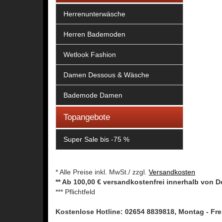
Herrenunterwäsche
Herren Bademoden
Wetlook Fashion
Damen Dessous & Wäsche
Bademode Damen
Topangebote
Super Sale bis -75 %
* Alle Preise inkl. MwSt./ zzgl.
Versandkosten
** Ab 100,00 € versandkostenfrei innerhalb von 
*** Pflichtfeld
Kostenlose Hotline: 02654 8839818, Montag - Frei