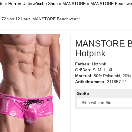
ite »
Herren Unterwäsche Shop
»
MANSTORE
»
MANSTORE Beachwe
t 72 von 121 aus 'MANSTORE Beachwear':
MANSTORE Ba
Hotpink
Farben:
Hotpink
Größen:
S, M, L, XL
Material:
80% Polyamid, 20% 
Artikelnummer:
211857-2*
Größe