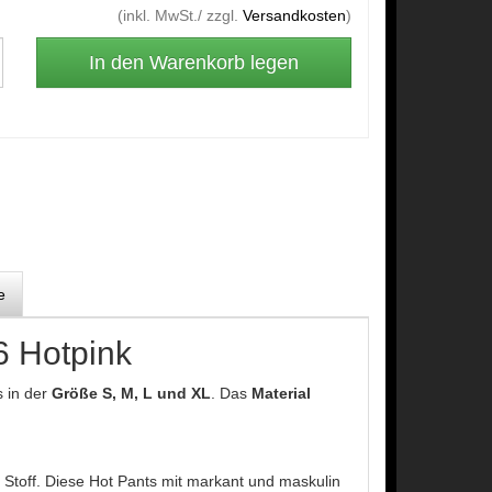
(inkl. MwSt./ zzgl.
Versandkosten
)
e
 Hotpink
s in der
Größe S, M, L und XL
. Das
Material
Stoff.
Diese Hot Pants mit markant und maskulin