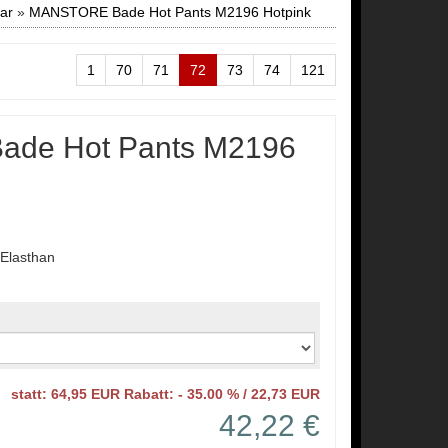
ar
»
MANSTORE Bade Hot Pants M2196 Hotpink
1
70
71
72
73
74
121
de Hot Pants M2196
Elasthan
statt: 64,95 EUR Rabatt: - 35.00 % / 22,73 EUR
42,22 €