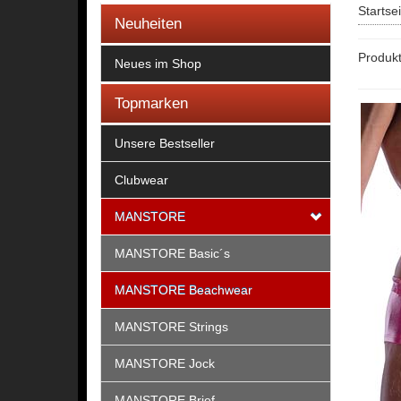
Startse
Neuheiten
Produk
Neues im Shop
Topmarken
Unsere Bestseller
Clubwear
MANSTORE
MANSTORE Basic´s
MANSTORE Beachwear
MANSTORE Strings
MANSTORE Jock
MANSTORE Brief