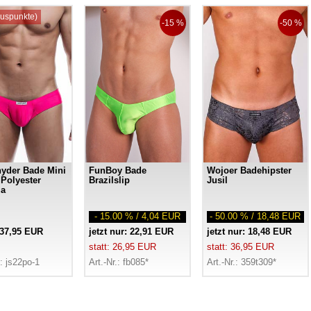
uspunkte)
-15 %
-50 %
yder Bade Mini
FunBoy Bade
Wojoer Badehipster
Polyester
Brazilslip
Jusil
ia
- 15.00 % / 4,04 EUR
- 50.00 % / 18,48 EUR
 37,95 EUR
jetzt nur: 22,91 EUR
jetzt nur: 18,48 EUR
statt: 26,95 EUR
statt: 36,95 EUR
.: js22po-1
Art.-Nr.: fb085*
Art.-Nr.: 359t309*