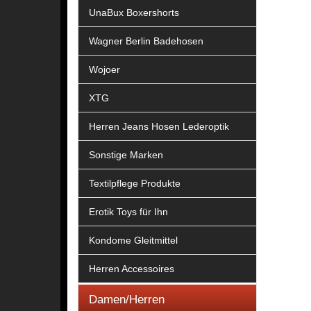
UnaBux Boxershorts
Wagner Berlin Badehosen
Wojoer
XTG
Herren Jeans Hosen Lederoptik
Sonstige Marken
Textilpflege Produkte
Erotik Toys für Ihn
Kondome Gleitmittel
Herren Accessoires
Damen/Herren