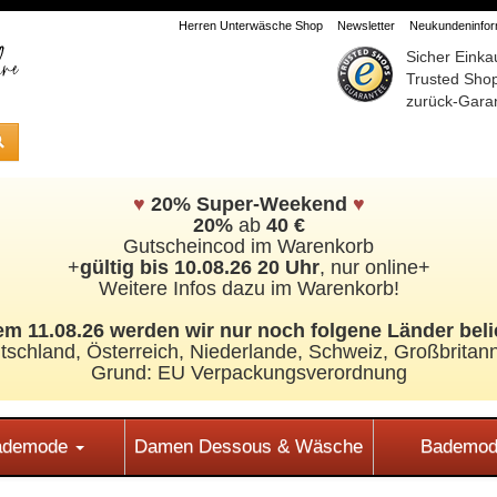
Herren Unterwäsche Shop
Newsletter
Neukundeninform
Sicher Einka
Trusted Sho
zurück-Garan
♥
20% Super-Weekend
♥
20%
ab
40 €
Gutscheincod im Warenkorb
+
gültig bis 10.08.26 20 Uhr
, nur online+
Weitere Infos dazu im Warenkorb!
m 11.08.26 werden wir nur noch folgene Länder beli
tschland, Österreich, Niederlande, Schweiz,
Großbritann
Grund: EU Verpackungsverordnung
Bademode
Damen Dessous & Wäsche
Bademod