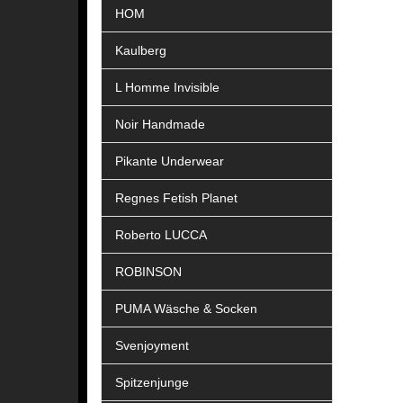
HOM
Kaulberg
L Homme Invisible
Noir Handmade
Pikante Underwear
Regnes Fetish Planet
Roberto LUCCA
ROBINSON
PUMA Wäsche & Socken
Svenjoyment
Spitzenjunge