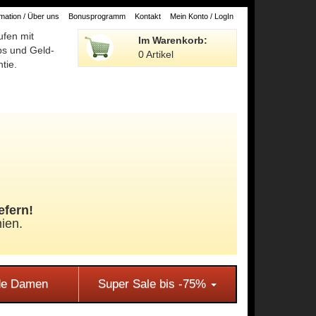
ation / Über uns
Bonusprogramm
Kontakt
Mein Konto / LogIn
ufen mit
Im Warenkorb:
ps und Geld-
0 Artikel
tie.
efern!
ien.
e Damen
Super Sale bis -75%