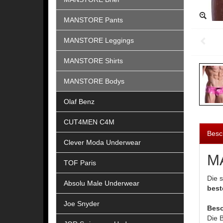
MANSTORE Pants
MANSTORE Leggings
MANSTORE Shirts
MANSTORE Bodys
Olaf Benz
CUT4MEN C4M
Besc
Clever Moda Underwear
MA
TOF Paris
Die 
Absolu Male Underwear
best
Joe Snyder
Beso
Die 