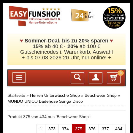
♥
Sommer-Deal, bis zu 20% sparen
♥
15%
ab 40 €
·
20%
ab 100 €
Gutscheincodes i. Warenkorb, Auswahl
+ bis 07.08.2026 20 Uhr, nur online! +
0
Login
Toggle
navigation
Startseite »
Herren Unterwäsche Shop
»
Beachwear Shop
»
MUNDO UNICO Badehose Sunga Disco
Produkt 375 von 434 aus 'Beachwear Shop':
1
373
374
375
376
377
434