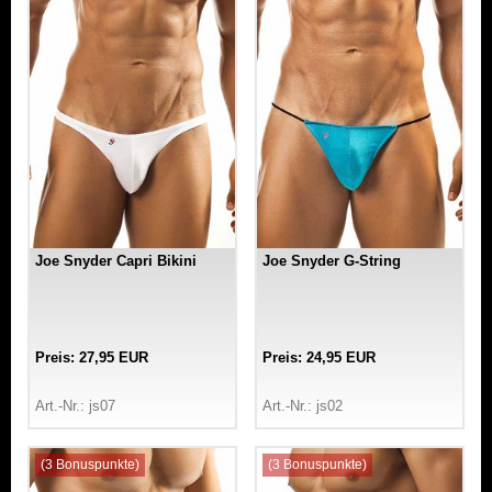
Joe Snyder Capri Bikini
Joe Snyder G-String
Preis: 27,95 EUR
Preis: 24,95 EUR
Art.-Nr.: js07
Art.-Nr.: js02
(3 Bonuspunkte)
(3 Bonuspunkte)