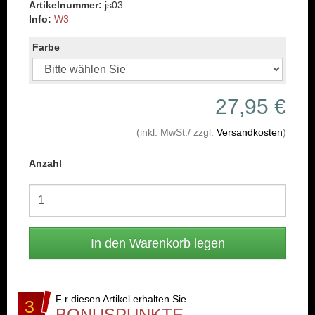
Artikelnummer:
js03
Info:
W3
Farbe
27,95 €
(inkl. MwSt./ zzgl.
Versandkosten
)
Anzahl
F r diesen Artikel erhalten Sie
3
BONUSPUNKTE