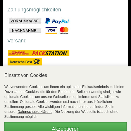
Zahlungsmöglichkeiten
Versand
Einsatz von Cookies
Sicher Einkaufen
Wir verwenden Cookies, um Ihnen ein optimales Einkaufserlebnis zu bieten.
Dazu zählen Cookies, die für den Betrieb der Seite notwendig sind, sowie
Sicher Einkaufen mit
optionale Cookies, um unsere Webseite zu optimieren und Statistiken zu
Trusted Shops und
erstellen. Optionale Cookies werden erst nach Ihrer ausdr ücklichen
Geld-zurück-Garantie.
Zustimmung gesetzt. Alle wichtigen Informationen hierzu finden Sie in
unserer
Datenschutzerklärung
. Die Nutzung der Webseite ist auch ohne
Alle Bestelldaten werden
Zustimmung möglich.
lückenlos verschlüsselt
übertragen.
Akzeptieren