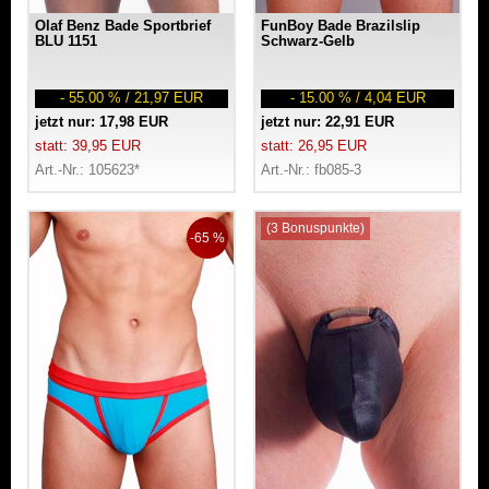
Olaf Benz Bade Sportbrief
FunBoy Bade Brazilslip
BLU 1151
Schwarz-Gelb
- 55.00 % / 21,97 EUR
- 15.00 % / 4,04 EUR
jetzt nur: 17,98 EUR
jetzt nur: 22,91 EUR
statt: 39,95 EUR
statt: 26,95 EUR
Art.-Nr.: 105623*
Art.-Nr.: fb085-3
(3 Bonuspunkte)
-65 %