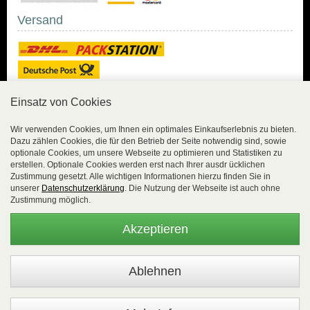
Versand
Einsatz von Cookies
Sicher Einkaufen
Wir verwenden Cookies, um Ihnen ein optimales Einkaufserlebnis zu bieten.
Dazu zählen Cookies, die für den Betrieb der Seite notwendig sind, sowie
Sicher Einkaufen mit
optionale Cookies, um unsere Webseite zu optimieren und Statistiken zu
Trusted Shops und
erstellen. Optionale Cookies werden erst nach Ihrer ausdr ücklichen
Geld-zurück-Garantie.
Zustimmung gesetzt. Alle wichtigen Informationen hierzu finden Sie in
unserer
Datenschutzerklärung
. Die Nutzung der Webseite ist auch ohne
Alle Bestelldaten werden
Zustimmung möglich.
lückenlos verschlüsselt
übertragen.
Akzeptieren
Die Shop-Server sind PCI-zertifiziert.
WEBSALE Shopsystem
- © Alle Rechte vorbehalten |
EasyFunShop - August-Horch-Straße 9 - D-56751 Polch - Tel:
+49 (0)2654 8839818 - Fax: 02654 883 9820 -