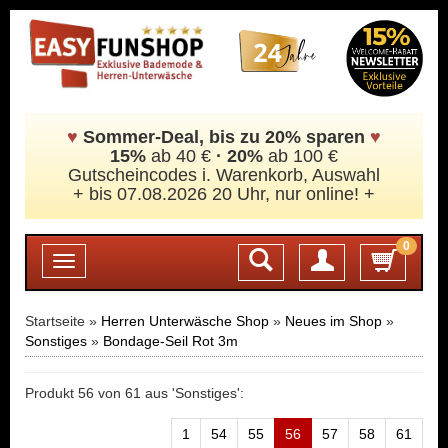
♥
Sommer-Deal, bis zu 20% sparen
♥
15%
ab 40 €
·
20%
ab 100 €
Gutscheincodes i. Warenkorb, Auswahl
+ bis 07.08.2026 20 Uhr, nur online! +
0
Login
Toggle
navigation
Startseite »
Herren Unterwäsche Shop
»
Neues im Shop
»
Sonstiges
»
Bondage-Seil Rot 3m
Produkt 56 von 61 aus 'Sonstiges':
1
54
55
56
57
58
61