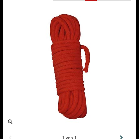
1
von
1