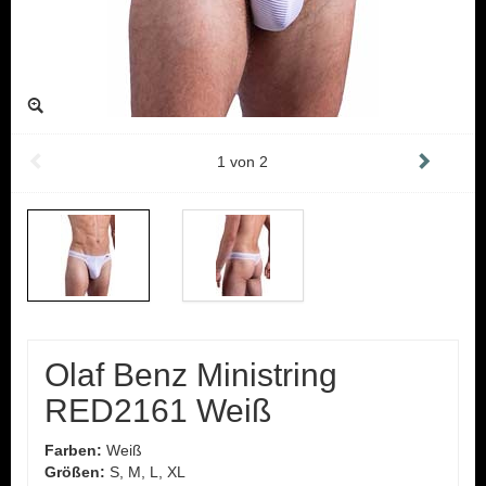
1
von
2
Olaf Benz Ministring
RED2161 Weiß
Farben:
Weiß
Größen:
S, M, L, XL