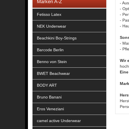
Marken A-Z
- Aus
- Opt
Fetisso Latex
- Pe
- Pa
- Hau
NEK Underwear
Sons
Beachkini Boy-Strings
- Ma
- Pfl
Barcode Berlin
Wir 
Benno von Stein
hoch
Eine 
BWET Beachwear
Mark
BODY ART
Hers
Bruno Banani
Hers
Pers
Eros Veneziani
camel active Underwear