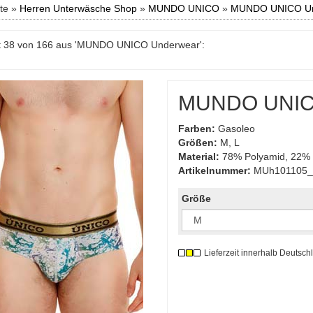
ite »
Herren Unterwäsche Shop
»
MUNDO UNICO
»
MUNDO UNICO Un
t 38 von 166 aus 'MUNDO UNICO Underwear':
MUNDO UNICO
Farben:
Gasoleo
Größen:
M, L
Material:
78% Polyamid, 22% 
Artikelnummer:
MUh101105
Größe
Lieferzeit innerhalb Deutsch