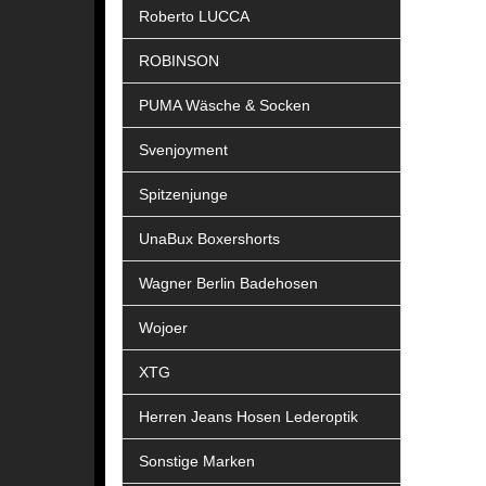
Roberto LUCCA
ROBINSON
PUMA Wäsche & Socken
Svenjoyment
Spitzenjunge
UnaBux Boxershorts
Wagner Berlin Badehosen
Wojoer
XTG
Herren Jeans Hosen Lederoptik
Sonstige Marken