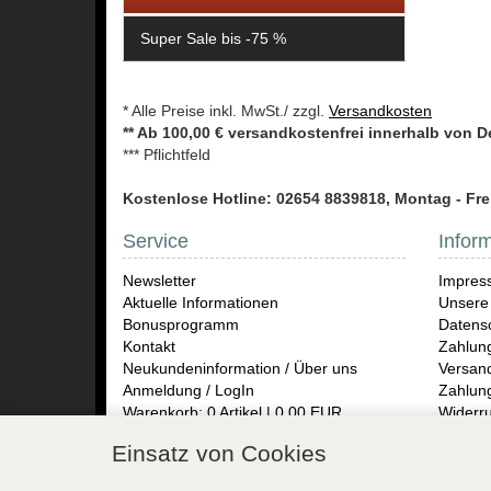
Super Sale bis -75 %
* Alle Preise inkl. MwSt./ zzgl.
Versandkosten
** Ab 100,00 € versandkostenfrei innerhalb von 
*** Pflichtfeld
Kostenlose Hotline: 02654 8839818, Montag - Frei
Service
Infor
Newsletter
Impres
Aktuelle Informationen
Unsere
Bonusprogramm
Datensc
Kontakt
Zahlun
Neukundeninformation / Über uns
Versand
Anmeldung / LogIn
Zahlun
Warenkorb: 0 Artikel | 0,00 EUR
Widerru
Rückse
Einsatz von Cookies
MUNDO
Herren