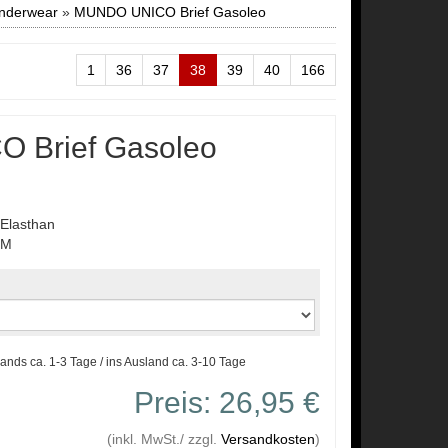
derwear
»
MUNDO UNICO Brief Gasoleo
1
36
37
38
39
40
166
 Brief Gasoleo
Elasthan
_M
lands ca. 1-3 Tage / ins Ausland ca. 3-10 Tage
Preis: 26,95 €
(inkl. MwSt./ zzgl.
Versandkosten
)