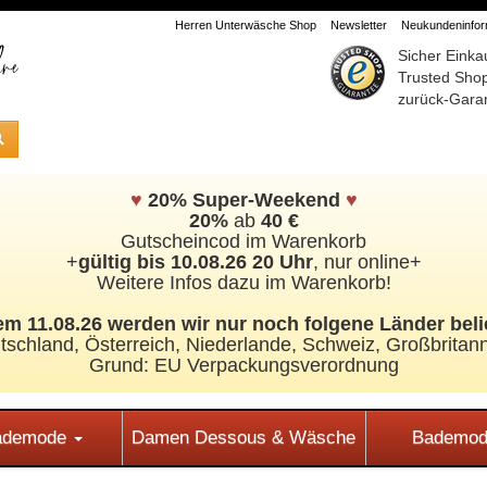
Herren Unterwäsche Shop
Newsletter
Neukundeninform
Sicher Einka
Trusted Sho
zurück-Garan
♥
20% Super-Weekend
♥
20%
ab
40 €
Gutscheincod im Warenkorb
+
gültig bis 10.08.26 20 Uhr
, nur online+
Weitere Infos dazu im Warenkorb!
m 11.08.26 werden wir nur noch folgene Länder beli
tschland, Österreich, Niederlande, Schweiz,
Großbritann
Grund: EU Verpackungsverordnung
Bademode
Damen Dessous & Wäsche
Bademod