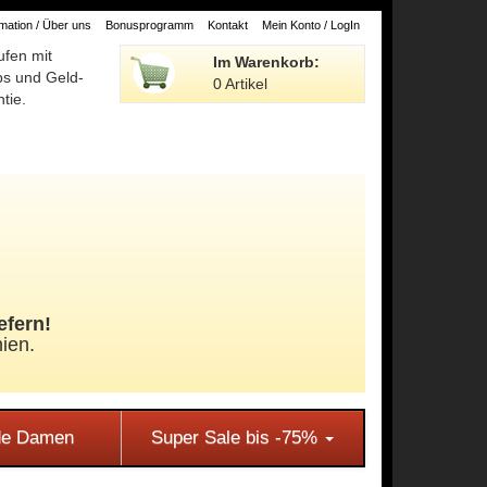
ation / Über uns
Bonusprogramm
Kontakt
Mein Konto / LogIn
ufen mit
Im Warenkorb:
ps und Geld-
0 Artikel
tie.
efern!
ien.
e Damen
Super Sale bis -75%