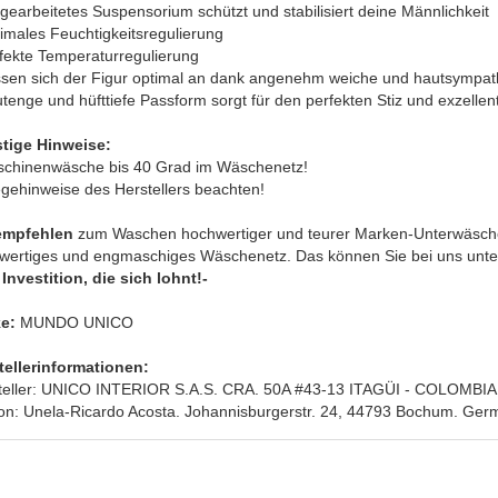
gearbeitetes Suspensorium schützt und stabilisiert deine Männlichkeit
imales Feuchtigkeitsregulierung
rfekte Temperaturregulierung
ssen sich der Figur optimal an dank angenehm weiche und hautsympath
tenge und hüfttiefe Passform sorgt für den perfekten Stiz und exzelle
tige Hinweise:
schinenwäsche bis 40 Grad im Wäschenetz!
egehinweise des Herstellers beachten!
empfehlen
zum Waschen hochwertiger und teurer Marken-Unterwäsche
wertiges und engmaschiges Wäschenetz. Das können Sie bei uns unter 
Investition, die sich lohnt!-
e:
MUNDO UNICO
tellerinformationen:
teller: UNICO INTERIOR S.A.S. CRA. 50A #43-13 ITAGÜI - COLOMBIA.
on: Unela-Ricardo Acosta. Johannisburgerstr. 24, 44793 Bochum. Ger