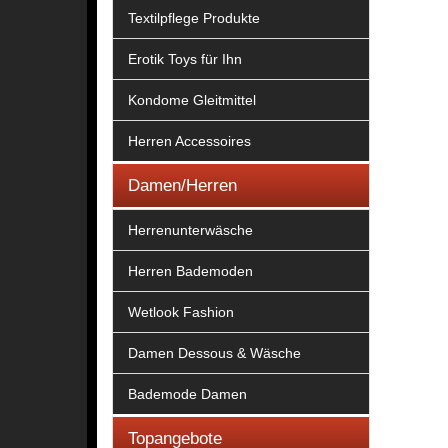
Textilpflege Produkte
Erotik Toys für Ihn
Kondome Gleitmittel
Herren Accessoires
Damen/Herren
Herrenunterwäsche
Herren Bademoden
Wetlook Fashion
Damen Dessous & Wäsche
Bademode Damen
Topangebote