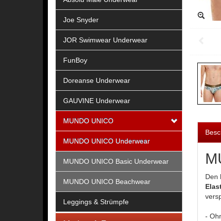
Joe Snyder
JOR Swimwear Underwear
FunBoy
Doreanse Underwear
GAUVINE Underwear
MUNDO UNICO
Besc
MUNDO UNICO Underwear
M
MUNDO UNICO Basic Underwear
Den
MUNDO UNICO Beachwear
Elas
vers
Leggings & Strümpfe
- Ohn