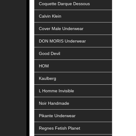
Coquette Darque Dessous
Calvin Klein
Cover Male Underwear
DON MORIS Underwear
Good Devil
HOM
Kaulberg
L Homme Invisible
Noir Handmade
Pikante Underwear
Regnes Fetish Planet