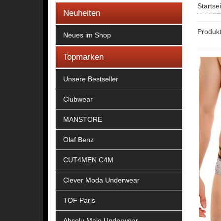
Startse
Neuheiten
Produk
Neues im Shop
Topmarken
Unsere Bestseller
Clubwear
MANSTORE
Olaf Benz
CUT4MEN C4M
Clever Moda Underwear
TOF Paris
Absolu Male Underwear