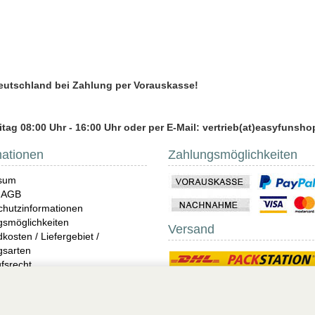
Deutschland bei Zahlung per Vorauskasse!
tag 08:00 Uhr - 16:00 Uhr oder per E-Mail: vertrieb(at)easyfunsho
mationen
Zahlungsmöglichkeiten
sum
 AGB
hutzinformationen
gsmöglichkeiten
Versand
kosten / Liefergebiet /
gsarten
fsrecht
ndungen
 UNICO
 Unterwäsche Shop online