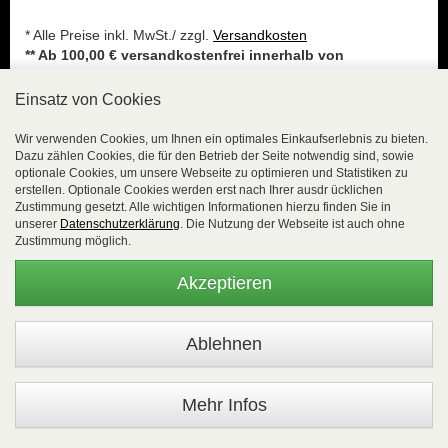
* Alle Preise inkl. MwSt./ zzgl.
Versandkosten
** Ab 100,00 € versandkostenfrei innerhalb von
Deutschland bei Zahlung per Vorauskasse!
*** Pflichtfeld
Einsatz von Cookies
Kostenlose Hotline: 02654 8839818, Montag - Freitag
Wir verwenden Cookies, um Ihnen ein optimales Einkaufserlebnis zu bieten.
08:00 Uhr - 16:00 Uhr oder per E-Mail:
Dazu zählen Cookies, die für den Betrieb der Seite notwendig sind, sowie
optionale Cookies, um unsere Webseite zu optimieren und Statistiken zu
vertrieb(at)easyfunshop.net
erstellen. Optionale Cookies werden erst nach Ihrer ausdr ücklichen
Zustimmung gesetzt. Alle wichtigen Informationen hierzu finden Sie in
Service
unserer
Datenschutzerklärung
. Die Nutzung der Webseite ist auch ohne
Zustimmung möglich.
Newsletter
Aktuelle Informationen
Akzeptieren
Bonusprogramm
Kontakt
Neukundeninformation / Über uns
Anmeldung / LogIn
Warenkorb: 0 Artikel | 0,00 EUR
Mehr Infos
Informationen