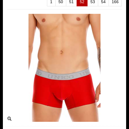
1
50
51
52
53
54
166