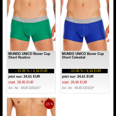
MUNDO UNICO Boxer Cup
MUNDO UNICO Boxer Cup
Short Rustico
Short Celestial
- 15.00 % / 4,34 EUR
- 15.00 % / 4,34 EUR
jetzt nur: 24,61 EUR
jetzt nur: 24,61 EUR
statt: 28,95 EUR
statt: 28,95 EUR
Art.-Nr.: MUE100101*
Art.-Nr.: MUE100103*
-15 %