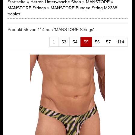
Startseite »
Herren Unterwäsche Shop
»
MANSTORE
»
MANSTORE Strings
»
MANSTORE Bungee String M2388
tropics
Produkt 55 von 114 aus 'MANSTORE Strings':
1
53
54
55
56
57
114