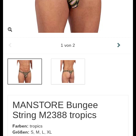
1
von
2
MANSTORE Bungee
String M2388 tropics
Farben:
tropics
Größen:
S, M, L, XL