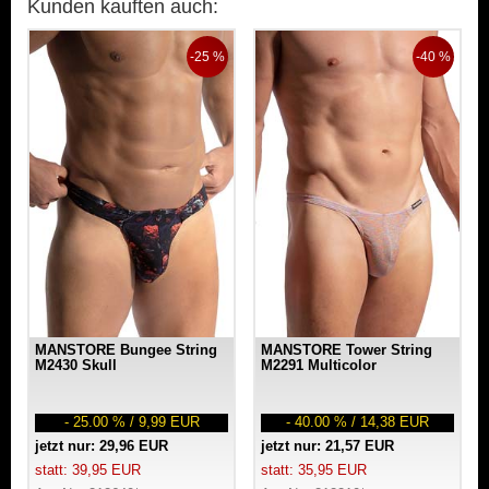
Kunden kauften auch:
-25 %
-40 %
MANSTORE Bungee String
MANSTORE Tower String
M2430 Skull
M2291 Multicolor
- 25.00 % / 9,99 EUR
- 40.00 % / 14,38 EUR
jetzt nur: 29,96 EUR
jetzt nur: 21,57 EUR
statt: 39,95 EUR
statt: 35,95 EUR