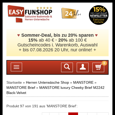
♥
Sommer-Deal, bis zu 20% sparen
♥
15%
ab 40 €
·
20%
ab 100 €
Gutscheincodes i. Warenkorb, Auswahl
+ bis 07.08.2026 20 Uhr, nur online! +
0
Login
Toggle
navigation
Startseite »
Herren Unterwäsche Shop
»
MANSTORE
»
MANSTORE Brief
»
MANSTORE luxury Cheeky Brief M2242
Black-Velvet
Produkt 97 von 191 aus 'MANSTORE Brief':