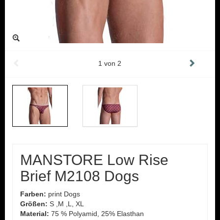
1
von
2
MANSTORE Low Rise
Brief M2108 Dogs
Farben:
print Dogs
Größen:
S ,M ,L, XL
Material:
75 % Polyamid, 25% Elasthan