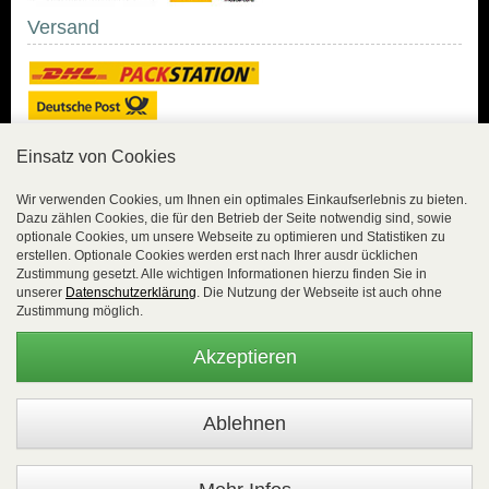
Versand
Einsatz von Cookies
Sicher Einkaufen
Wir verwenden Cookies, um Ihnen ein optimales Einkaufserlebnis zu bieten.
Dazu zählen Cookies, die für den Betrieb der Seite notwendig sind, sowie
Sicher Einkaufen mit
optionale Cookies, um unsere Webseite zu optimieren und Statistiken zu
Trusted Shops und
erstellen. Optionale Cookies werden erst nach Ihrer ausdr ücklichen
Geld-zurück-Garantie.
Zustimmung gesetzt. Alle wichtigen Informationen hierzu finden Sie in
unserer
Datenschutzerklärung
. Die Nutzung der Webseite ist auch ohne
Alle Bestelldaten werden
Zustimmung möglich.
lückenlos verschlüsselt
übertragen.
Akzeptieren
Die Shop-Server sind PCI-zertifiziert.
WEBSALE Shopsystem
- © Alle Rechte vorbehalten |
EasyFunShop - August-Horch-Straße 9 - D-56751 Polch - Tel:
+49 (0)2654 8839818 - Fax: 02654 883 9820 -