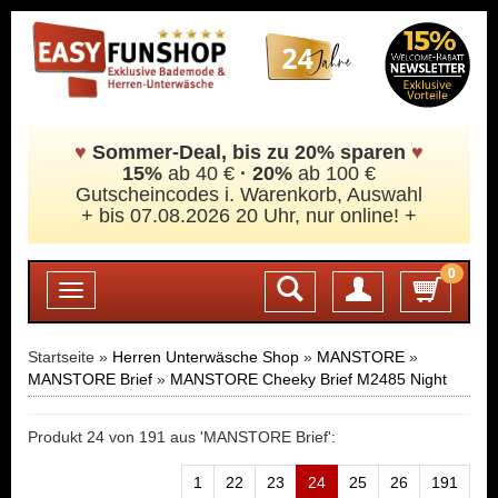
♥
Sommer-Deal, bis zu 20% sparen
♥
15%
ab 40 €
·
20%
ab 100 €
Gutscheincodes i. Warenkorb, Auswahl
+ bis 07.08.2026 20 Uhr, nur online! +
0
Login
Toggle
navigation
Startseite »
Herren Unterwäsche Shop
»
MANSTORE
»
MANSTORE Brief
»
MANSTORE Cheeky Brief M2485 Night
Produkt 24 von 191 aus 'MANSTORE Brief':
1
22
23
24
25
26
191