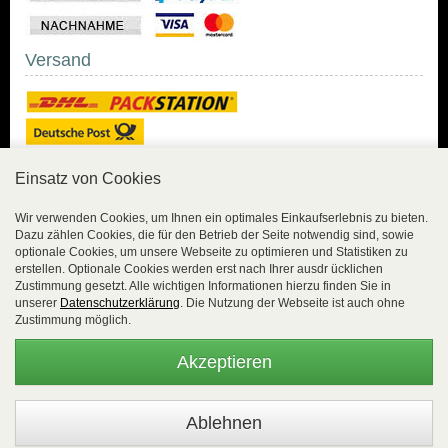
Versand
Einsatz von Cookies
Sicher Einkaufen
Wir verwenden Cookies, um Ihnen ein optimales Einkaufserlebnis zu bieten.
Dazu zählen Cookies, die für den Betrieb der Seite notwendig sind, sowie
Sicher Einkaufen mit
optionale Cookies, um unsere Webseite zu optimieren und Statistiken zu
Trusted Shops und
erstellen. Optionale Cookies werden erst nach Ihrer ausdr ücklichen
Geld-zurück-Garantie.
Zustimmung gesetzt. Alle wichtigen Informationen hierzu finden Sie in
unserer
Datenschutzerklärung
. Die Nutzung der Webseite ist auch ohne
Alle Bestelldaten werden
Zustimmung möglich.
lückenlos verschlüsselt
übertragen.
Akzeptieren
Die Shop-Server sind PCI-zertifiziert.
WEBSALE Shopsystem
- © Alle Rechte vorbehalten |