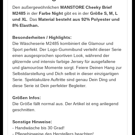
Den außergewöhnlichen
MANSTORE Cheeky Brief
M2485
in der
Farbe Night
gibt es in der
Größe S, M, L
und XL
. Das
Material besteht aus 92% Polyester und
8% Elasthan.
Besonderheiten / Highlights:
Die Wäscheserie M2485 kombiniert die Glamour und
Sport perfekt. Der Logo-Gummibund verleiht dieser Serie
einen ausgesprochen sportiven Look, während der
glitzernde und intensiv farbige Jersey für ausgefallene
und glamouröse Momente sorgt. Feiere Deinen Hang zur
Selbstdarstellung und Dich selbst in dieser einzigartigen
Serie. Spektakuläre Auftritte sind genau Dein Ding und
diese Serie ist Dein perfekter Begleiter.
Größen Infos:
Die Größe fällt normal aus. Der Artikel ist eng anliegend
geschnitten.
Sonstige Hinweise:
- Handwäsche bis 30 Grad!
- Pflegehinweise des Herstellers beachten!