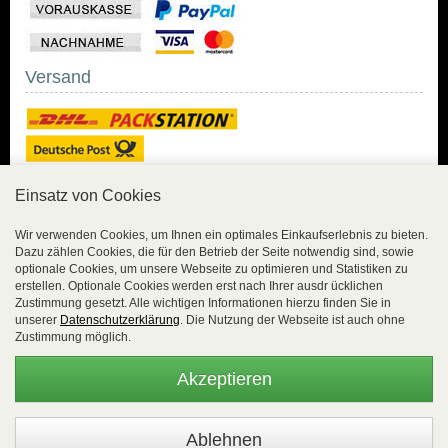
Versand
Einsatz von Cookies
Sicher Einkaufen
Wir verwenden Cookies, um Ihnen ein optimales Einkaufserlebnis zu bieten.
Dazu zählen Cookies, die für den Betrieb der Seite notwendig sind, sowie
Sicher Einkaufen mit
optionale Cookies, um unsere Webseite zu optimieren und Statistiken zu
Trusted Shops und
erstellen. Optionale Cookies werden erst nach Ihrer ausdr ücklichen
Geld-zurück-Garantie.
Zustimmung gesetzt. Alle wichtigen Informationen hierzu finden Sie in
unserer
Datenschutzerklärung
. Die Nutzung der Webseite ist auch ohne
Alle Bestelldaten werden
Zustimmung möglich.
lückenlos verschlüsselt
übertragen.
Akzeptieren
Die Shop-Server sind PCI-zertifiziert.