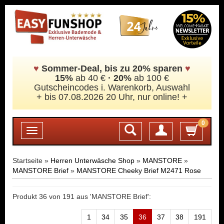
♥
Sommer-Deal, bis zu 20% sparen
♥
15%
ab 40 €
·
20%
ab 100 €
Gutscheincodes i. Warenkorb, Auswahl
+ bis 07.08.2026 20 Uhr, nur online! +
0
Login
Toggle
navigation
Startseite »
Herren Unterwäsche Shop
»
MANSTORE
»
MANSTORE Brief
»
MANSTORE Cheeky Brief M2471 Rose
Produkt 36 von 191 aus 'MANSTORE Brief':
1
34
35
36
37
38
191