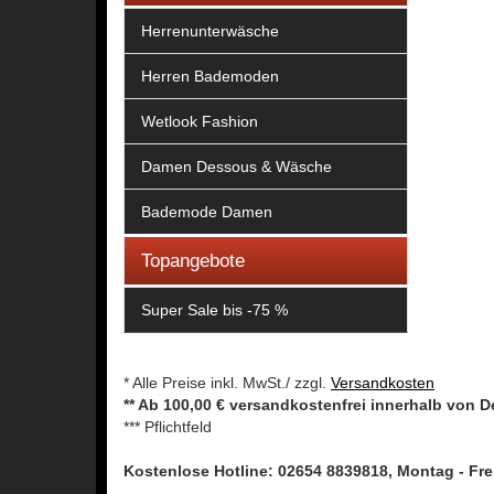
Herrenunterwäsche
Herren Bademoden
Wetlook Fashion
Damen Dessous & Wäsche
Bademode Damen
Topangebote
Super Sale bis -75 %
* Alle Preise inkl. MwSt./ zzgl.
Versandkosten
** Ab 100,00 € versandkostenfrei innerhalb von 
*** Pflichtfeld
Kostenlose Hotline: 02654 8839818, Montag - Frei