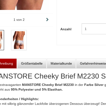
1
von
2
Anzahl
hreibung
Größentabelle
Materialkunde
Gefahrenhinweis
NSTORE Cheeky Brief M2230 Si
extravaganten
MANSTORE Cheeky Brief M2230
in der
Farbe Silver
g
eht aus
95% Polyester und 5% Elasthan.
nderheiten / Highlights:
 mit silbrig glänzender Lackfolie überzogenen Dessous überzeugt! Der