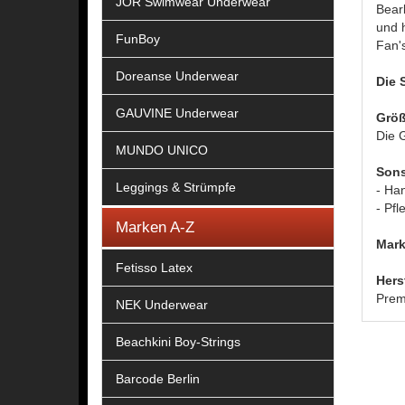
JOR Swimwear Underwear
Bear
und 
FunBoy
Fan'
Doreanse Underwear
Die 
GAUVINE Underwear
Größ
Die G
MUNDO UNICO
Sons
Leggings & Strümpfe
- Ha
- Pfl
Marken A-Z
Mark
Fetisso Latex
Hers
Prem
NEK Underwear
Beachkini Boy-Strings
Barcode Berlin