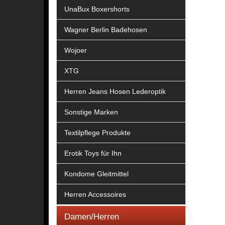
UnaBux Boxershorts
Wagner Berlin Badehosen
Wojoer
XTG
Herren Jeans Hosen Lederoptik
Sonstige Marken
Textilpflege Produkte
Erotik Toys für Ihn
Kondome Gleitmittel
Herren Accessoires
Damen/Herren