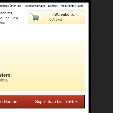
ation / Über uns
Bonusprogramm
Kontakt
Mein Konto / LogIn
ufen mit
Im Warenkorb:
ps und Geld-
0 Artikel
tie.
efern!
ien.
e Damen
Super Sale bis -75%