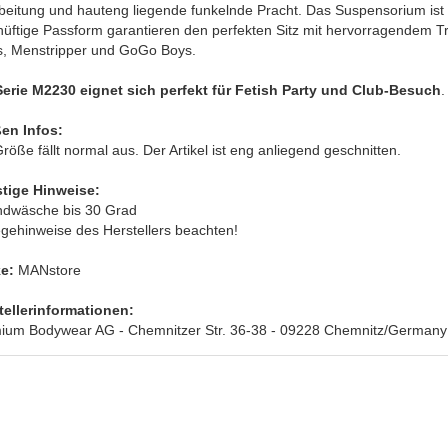
beitung und hauteng liegende funkelnde Pracht. Das Suspensorium ist
hüftige Passform garantieren den perfekten Sitz mit hervorragendem T
s, Menstripper und GoGo Boys.
Serie M2230 eignet sich perfekt für Fetish Party und Club-Besuch
.
en Infos:
röße fällt normal aus. Der Artikel ist eng anliegend geschnitten.
tige Hinweise:
ndwäsche bis 30 Grad
egehinweise des Herstellers beachten!
e:
MANstore
tellerinformationen:
ium Bodywear AG - Chemnitzer Str. 36-38 - 09228 Chemnitz/Germany