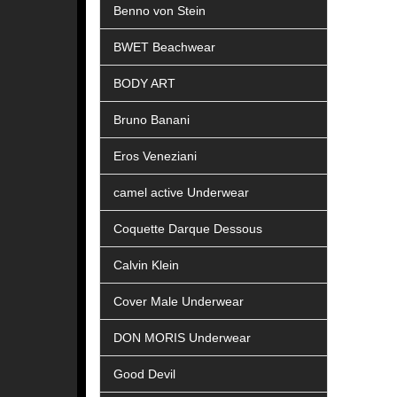
Benno von Stein
BWET Beachwear
BODY ART
Bruno Banani
Eros Veneziani
camel active Underwear
Coquette Darque Dessous
Calvin Klein
Cover Male Underwear
DON MORIS Underwear
Good Devil