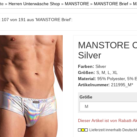
ite »
Herren Unterwäsche Shop
»
MANSTORE
»
MANSTORE Brief
»
M
t 107 von 191 aus 'MANSTORE Brief':
MANSTORE Ch
Silver
Farben:
Silver
Größen:
S, M, L, XL
Material:
95% Polyester, 5% E
Artikelnummer:
211995_M*
Größe
Dieser Artikel ist von Rabatt-
Lieferzeit innerhalb Deutsch