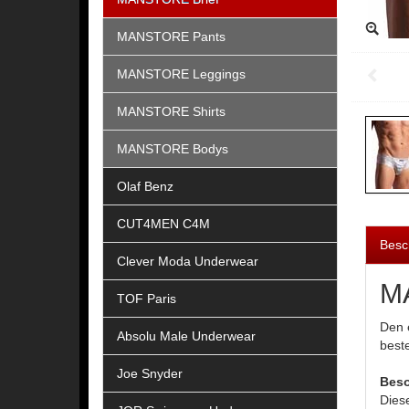
MANSTORE Pants
MANSTORE Leggings
MANSTORE Shirts
MANSTORE Bodys
Olaf Benz
CUT4MEN C4M
Besc
Clever Moda Underwear
MA
TOF Paris
Den 
Absolu Male Underwear
best
Joe Snyder
Beso
Diese