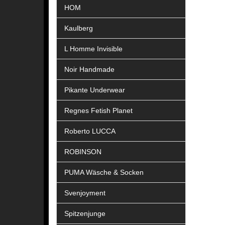
HOM
Kaulberg
L Homme Invisible
Noir Handmade
Pikante Underwear
Regnes Fetish Planet
Roberto LUCCA
ROBINSON
PUMA Wäsche & Socken
Svenjoyment
Spitzenjunge