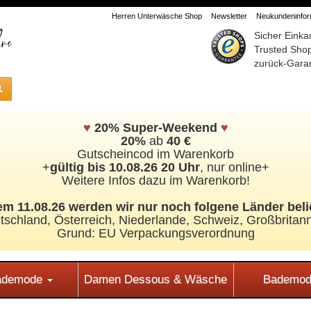
Herren Unterwäsche Shop
Newsletter
Neukundeninform
Sicher Einka
Trusted Sho
zurück-Garan
♥
20% Super-Weekend
♥
20%
ab
40 €
Gutscheincod im Warenkorb
+
gültig bis 10.08.26 20 Uhr
, nur online+
Weitere Infos dazu im Warenkorb!
m 11.08.26 werden wir nur noch folgene Länder beli
tschland, Österreich, Niederlande, Schweiz,
Großbritann
Grund: EU Verpackungsverordnung
Bademode
Damen Dessous & Wäsche
Bademod