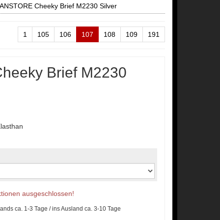
ANSTORE Cheeky Brief M2230 Silver
1
105
106
107
108
109
191
eeky Brief M2230
lasthan
Aktionen ausgeschlossen!
lands ca. 1-3 Tage / ins Ausland ca. 3-10 Tage