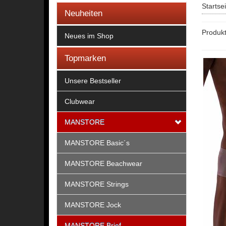
Startse
Neuheiten
Produk
Neues im Shop
Topmarken
Unsere Bestseller
Clubwear
MANSTORE
MANSTORE Basic´s
MANSTORE Beachwear
MANSTORE Strings
MANSTORE Jock
MANSTORE Brief