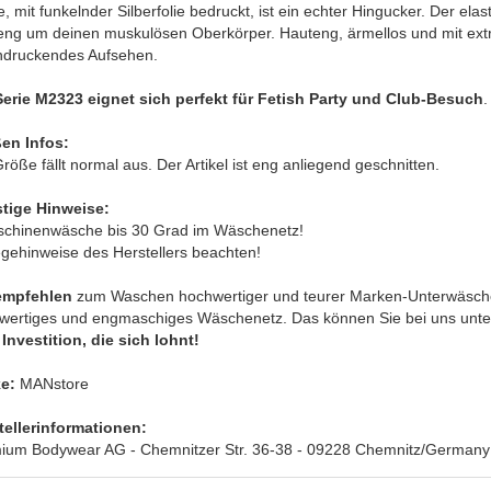
e, mit funkelnder Silberfolie bedruckt, ist ein echter Hingucker. Der el
eng um deinen muskulösen Oberkörper. Hauteng, ärmellos und mit extr
ndruckendes Aufsehen.
Serie M2323 eignet sich perfekt für Fetish Party und Club-Besuch
.
en Infos:
röße fällt normal aus. Der Artikel ist eng anliegend geschnitten.
tige Hinweise:
schinenwäsche bis 30 Grad im Wäschenetz!
egehinweise des Herstellers beachten!
empfehlen
zum Waschen hochwertiger und teurer Marken-Unterwäsche
wertiges und engmaschiges Wäschenetz. Das können Sie bei uns unte
Investition, die sich lohnt!
e:
MANstore
tellerinformationen:
ium Bodywear AG - Chemnitzer Str. 36-38 - 09228 Chemnitz/Germany