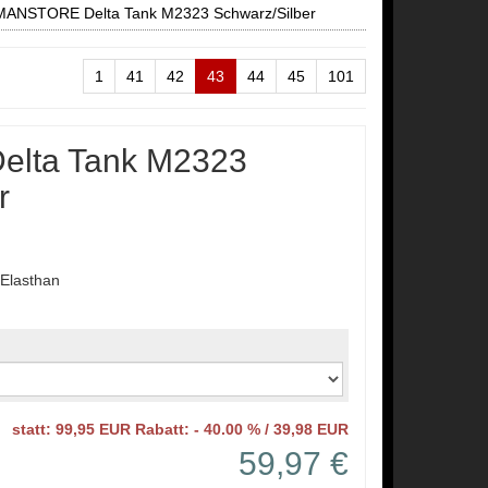
MANSTORE Delta Tank M2323 Schwarz/Silber
1
41
42
43
44
45
101
lta Tank M2323
r
Elasthan
statt: 99,95 EUR Rabatt: - 40.00 % / 39,98 EUR
59,97 €