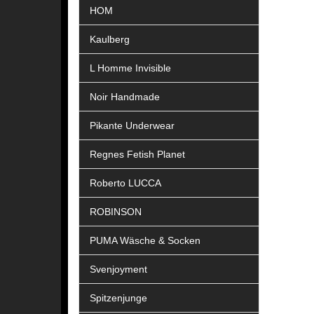
HOM
Kaulberg
L Homme Invisible
Noir Handmade
Pikante Underwear
Regnes Fetish Planet
Roberto LUCCA
ROBINSON
PUMA Wäsche & Socken
Svenjoyment
Spitzenjunge