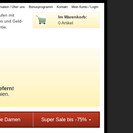
ation / Über uns
Bonusprogramm
Kontakt
Mein Konto / LogIn
ufen mit
Im Warenkorb:
ps und Geld-
0 Artikel
tie.
efern!
ien.
e Damen
Super Sale bis -75%