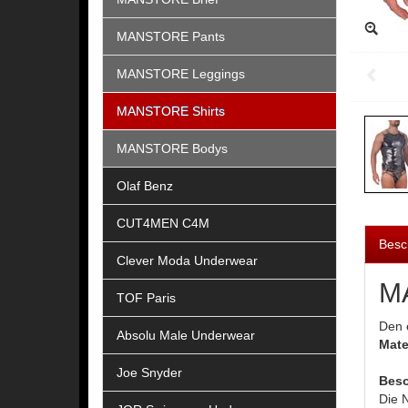
MANSTORE Pants
MANSTORE Leggings
MANSTORE Shirts
MANSTORE Bodys
Olaf Benz
CUT4MEN C4M
Besc
Clever Moda Underwear
MA
TOF Paris
Den 
Absolu Male Underwear
Mate
Joe Snyder
Beso
Die N