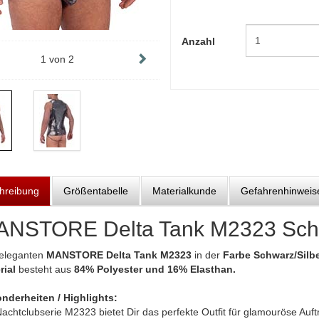
Anzahl
1
von
2
hreibung
Größentabelle
Materialkunde
Gefahrenhinweis
NSTORE Delta Tank M2323 Schw
eleganten
MANSTORE Delta Tank M2323
in der
Farbe Schwarz/Silb
rial
besteht aus
84% Polyester und 16% Elasthan.
nderheiten / Highlights:
achtclubserie M2323 bietet Dir das perfekte Outfit für glamouröse Auft