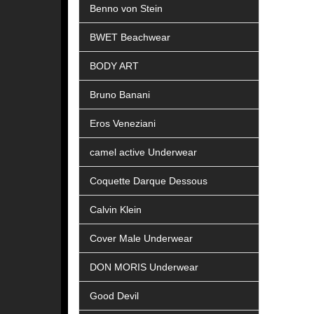
Benno von Stein
BWET Beachwear
BODY ART
Bruno Banani
Eros Veneziani
camel active Underwear
Coquette Darque Dessous
Calvin Klein
Cover Male Underwear
DON MORIS Underwear
Good Devil