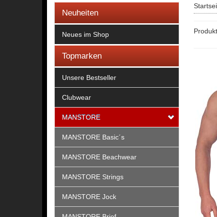
Startse
Neuheiten
Produkt
Neues im Shop
Topmarken
Unsere Bestseller
Clubwear
MANSTORE
MANSTORE Basic´s
MANSTORE Beachwear
MANSTORE Strings
MANSTORE Jock
MANSTORE Brief