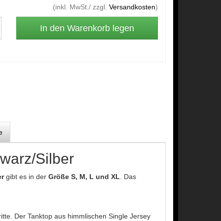
(inkl. MwSt./ zzgl.
Versandkosten
)
e
arz/Silber
er
gibt es in der
Größe S, M, L und XL
. Das
ritte. Der Tanktop aus himmlischen Single Jersey