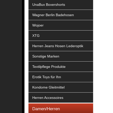
UnaBux Boxershorts
Wagner Berlin Badehosen
Wojoer
XTG
Herren Jeans Hosen Lederoptik
Sonstige Marken
Textilpflege Produkte
Erotik Toys für Ihn
Kondome Gleitmittel
Herren Accessoires
Damen/Herren