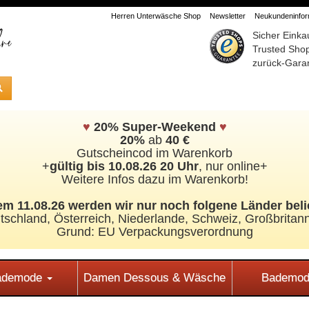
Herren Unterwäsche Shop
Newsletter
Neukundeninform
Sicher Einka
Trusted Sho
zurück-Garan
♥
20% Super-Weekend
♥
20%
ab
40 €
Gutscheincod im Warenkorb
+
gültig bis 10.08.26 20 Uhr
, nur online+
Weitere Infos dazu im Warenkorb!
m 11.08.26 werden wir nur noch folgene Länder beli
tschland, Österreich, Niederlande, Schweiz,
Großbritann
Grund: EU Verpackungsverordnung
Bademode
Damen Dessous & Wäsche
Bademod