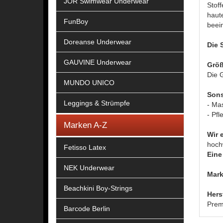
JOR Swimwear Underwear
Stoff
haut
FunBoy
beei
Doreanse Underwear
Die 
GAUVINE Underwear
Größ
Die G
MUNDO UNICO
Sons
Leggings & Strümpfe
- Ma
- Pfl
Marken A-Z
Wir 
hoch
Fetisso Latex
Eine 
NEK Underwear
Mark
Beachkini Boy-Strings
Hers
Prem
Barcode Berlin