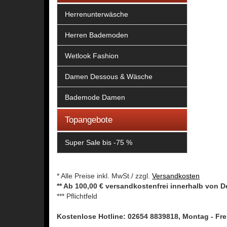
Herrenunterwäsche
Herren Bademoden
Wetlook Fashion
Damen Dessous & Wäsche
Bademode Damen
Topangebote
Super Sale bis -75 %
* Alle Preise inkl. MwSt./ zzgl.
Versandkosten
** Ab 100,00 € versandkostenfrei innerhalb von 
*** Pflichtfeld
Kostenlose Hotline: 02654 8839818, Montag - Frei