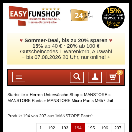
♥
Sommer-Deal, bis zu 20% sparen
♥
15%
ab 40 €
·
20%
ab 100 €
Gutscheincodes i. Warenkorb, Auswahl
+ bis 07.08.2026 20 Uhr, nur online! +
0
Login
Toggle
navigation
Startseite »
Herren Unterwäsche Shop
»
MANSTORE
»
MANSTORE Pants
»
MANSTORE Micro Pants M657 Jail
Produkt 194 von 207 aus 'MANSTORE Pants':
1
192
193
194
195
196
207