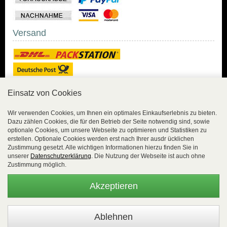
Versand
Einsatz von Cookies
Sicher Einkaufen
Wir verwenden Cookies, um Ihnen ein optimales Einkaufserlebnis zu bieten.
Dazu zählen Cookies, die für den Betrieb der Seite notwendig sind, sowie
Sicher Einkaufen mit
optionale Cookies, um unsere Webseite zu optimieren und Statistiken zu
Trusted Shops und
erstellen. Optionale Cookies werden erst nach Ihrer ausdr ücklichen
Geld-zurück-Garantie.
Zustimmung gesetzt. Alle wichtigen Informationen hierzu finden Sie in
unserer
Datenschutzerklärung
. Die Nutzung der Webseite ist auch ohne
Alle Bestelldaten werden
Zustimmung möglich.
lückenlos verschlüsselt
übertragen.
Akzeptieren
Die Shop-Server sind PCI-zertifiziert.
WEBSALE Shopsystem
- © Alle Rechte vorbehalten |