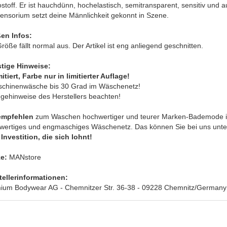
ostoff. Er ist hauchdünn, hochelastisch, semitransparent, sensitiv u
ensorium setzt deine Männlichkeit gekonnt in Szene.
en Infos:
röße fällt normal aus. Der Artikel ist eng anliegend geschnitten.
tige Hinweise:
itiert, Farbe nur in limitierter Auflage!
schinenwäsche bis 30 Grad im Wäschenetz!
egehinweise des Herstellers beachten!
empfehlen
zum Waschen hochwertiger und teurer Marken-Bademode in
wertiges und engmaschiges Wäschenetz. Das können Sie bei uns unter 
Investition, die sich lohnt!
e:
MANstore
tellerinformationen:
ium Bodywear AG - Chemnitzer Str. 36-38 - 09228 Chemnitz/Germany