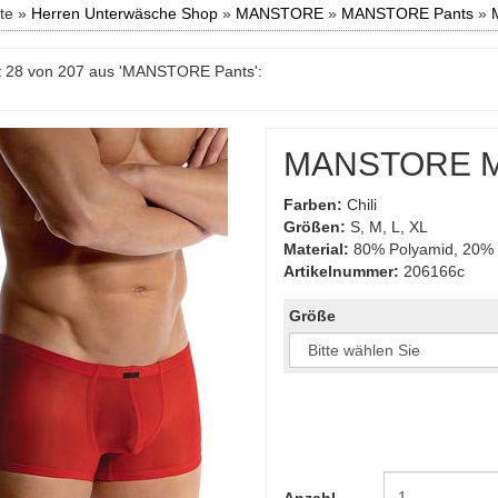
ite »
Herren Unterwäsche Shop
»
MANSTORE
»
MANSTORE Pants
»
t 28 von 207 aus 'MANSTORE Pants':
MANSTORE Mic
Farben:
Chili
Größen:
S, M, L, XL
Material:
80% Polyamid, 20% 
Artikelnummer:
206166c
Größe