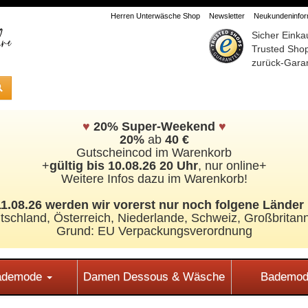
Herren Unterwäsche Shop
Newsletter
Neukundeninform
Sicher Einka
Trusted Sho
zurück-Garan
♥
20% Super-Weekend
♥
20%
ab
40 €
Gutscheincod im Warenkorb
+
gültig bis 10.08.26 20 Uhr
, nur online+
Weitere Infos dazu im Warenkorb!
.08.26 werden wir vorerst nur noch folgene Länder 
tschland, Österreich, Niederlande, Schweiz,
Großbritann
Grund: EU Verpackungsverordnung
Bademode
Damen Dessous & Wäsche
Bademod