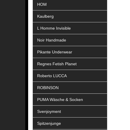
HOM
Kaulberg
L Homme Invisible
Noir Handmade
Pikante Underwear
Regnes Fetish Planet
Roberto LUCCA
ROBINSON
PUMA Wäsche & Socken
Svenjoyment
Spitzenjunge