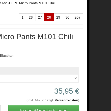
MANSTORE Micro Pants M101 Chili
1
26
27
28
29
30
207
ro Pants M101 Chili
Elasthan
35,95 €
(inkl. MwSt./ zzgl.
Versandkosten
)