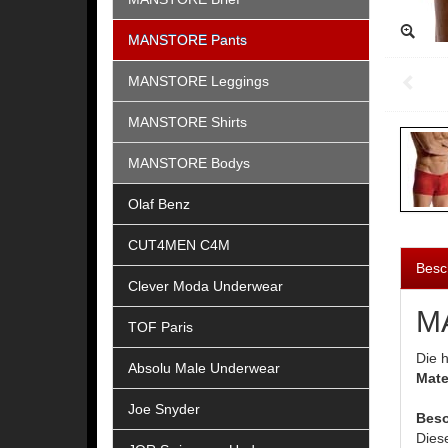
MANSTORE Pants
MANSTORE Leggings
MANSTORE Shirts
MANSTORE Bodys
Olaf Benz
CUT4MEN C4M
Besc
Clever Moda Underwear
MA
TOF Paris
Die 
Absolu Male Underwear
Mate
Joe Snyder
Beso
Diese