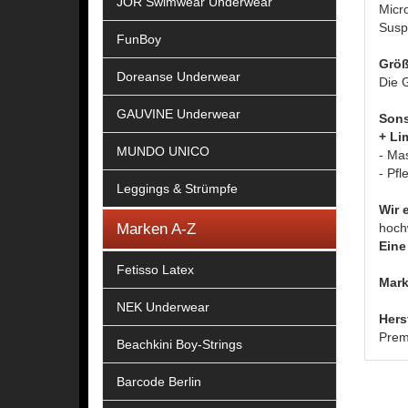
JOR Swimwear Underwear
Micr
Susp
FunBoy
Größ
Doreanse Underwear
Die G
GAUVINE Underwear
Sons
+ Lim
MUNDO UNICO
- Ma
- Pfl
Leggings & Strümpfe
Wir 
Marken A-Z
hoch
Eine 
Fetisso Latex
Mark
NEK Underwear
Hers
Prem
Beachkini Boy-Strings
Barcode Berlin