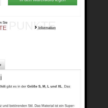
PUNKTE
en Sie
TE
Information
e
i
hili
gibt es in der
Größe S, M, L und XL
. Das
 und betörenden Stil. Das Material ist ein Super-