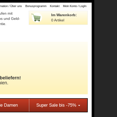
ation / Über uns
Bonusprogramm
Kontakt
Mein Konto / LogIn
ufen mit
Im Warenkorb:
ps und Geld-
0 Artikel
tie.
beliefern!
ien.
e Damen
Super Sale bis -75%