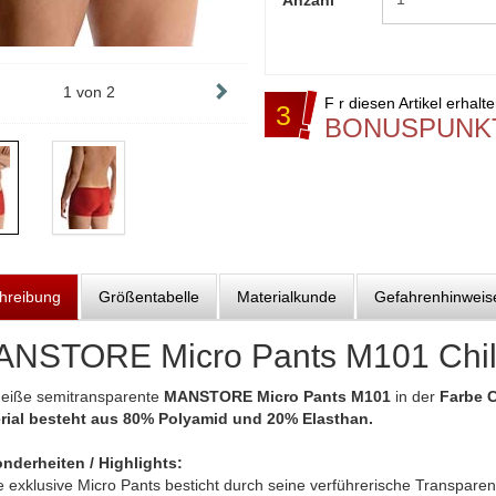
Anzahl
1
von
2
F r diesen Artikel erhalt
3
BONUSPUNK
hreibung
Größentabelle
Materialkunde
Gefahrenhinweis
NSTORE Micro Pants M101 Chil
heiße semitransparente
MANSTORE Micro Pants M101
in der
Farbe C
rial besteht aus 80% Polyamid und 20% Elasthan.
nderheiten / Highlights:
 exklusive Micro Pants besticht durch seine verführerische Transparenz