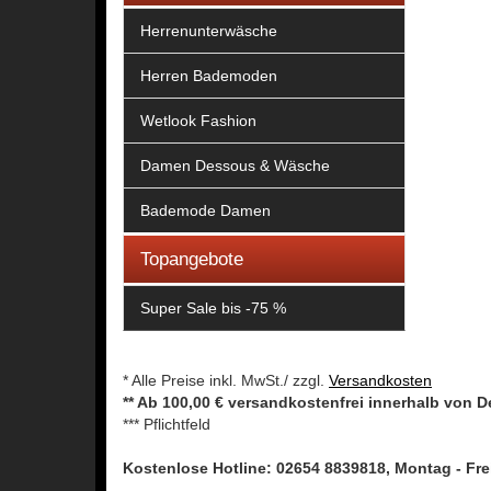
Herrenunterwäsche
Herren Bademoden
Wetlook Fashion
Damen Dessous & Wäsche
Bademode Damen
Topangebote
Super Sale bis -75 %
* Alle Preise inkl. MwSt./ zzgl.
Versandkosten
** Ab 100,00 € versandkostenfrei innerhalb von 
*** Pflichtfeld
Kostenlose Hotline: 02654 8839818, Montag - Frei