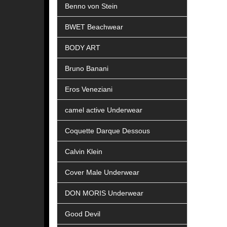
Benno von Stein
BWET Beachwear
BODY ART
Bruno Banani
Eros Veneziani
camel active Underwear
Coquette Darque Dessous
Calvin Klein
Cover Male Underwear
DON MORIS Underwear
Good Devil