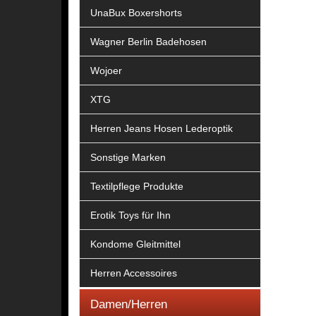
UnaBux Boxershorts
Wagner Berlin Badehosen
Wojoer
XTG
Herren Jeans Hosen Lederoptik
Sonstige Marken
Textilpflege Produkte
Erotik Toys für Ihn
Kondome Gleitmittel
Herren Accessoires
Damen/Herren