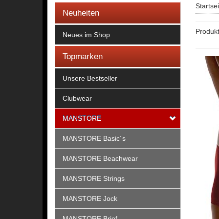
Startse
Neuheiten
Produk
Neues im Shop
Topmarken
Unsere Bestseller
Clubwear
MANSTORE
MANSTORE Basic´s
MANSTORE Beachwear
MANSTORE Strings
MANSTORE Jock
MANSTORE Brief