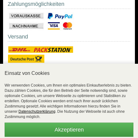
Zahlungsmöglichkeiten
Versand
Einsatz von Cookies
Sicher Einkaufen
Wir verwenden Cookies, um Ihnen ein optimales Einkaufserlebnis zu bieten.
Dazu zählen Cookies, die für den Betrieb der Seite notwendig sind, sowie
Sicher Einkaufen mit
optionale Cookies, um unsere Webseite zu optimieren und Statistiken zu
Trusted Shops und
erstellen. Optionale Cookies werden erst nach Ihrer ausdr ücklichen
Geld-zurück-Garantie.
Zustimmung gesetzt. Alle wichtigen Informationen hierzu finden Sie in
unserer
Datenschutzerklärung
. Die Nutzung der Webseite ist auch ohne
Alle Bestelldaten werden
Zustimmung möglich.
lückenlos verschlüsselt
übertragen.
Akzeptieren
Die Shop-Server sind PCI-zertifiziert.