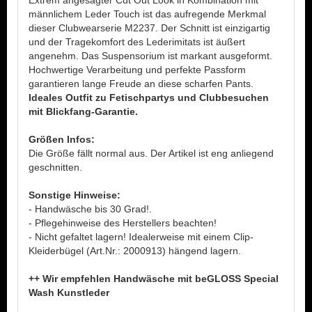
Extrem angesagter Cut Out Look in Kombination mit
männlichem Leder Touch ist das aufregende Merkmal
dieser Clubwearserie M2237. Der Schnitt ist einzigartig
und der Tragekomfort des Lederimitats ist äußert
angenehm. Das Suspensorium ist markant ausgeformt.
Hochwertige Verarbeitung und perfekte Passform
garantieren lange Freude an diese scharfen Pants.
Ideales Outfit zu Fetischpartys und Clubbesuchen
mit Blickfang-Garantie.
Größen Infos:
Die Größe fällt normal aus. Der Artikel ist eng anliegend
geschnitten.
Sonstige Hinweise:
- Handwäsche bis 30 Grad!.
- Pflegehinweise des Herstellers beachten!
- Nicht gefaltet lagern! Idealerweise mit einem Clip-
Kleiderbügel (Art.Nr.: 2000913) hängend lagern.
++ Wir empfehlen Handwäsche mit beGLOSS Special
Wash Kunstleder