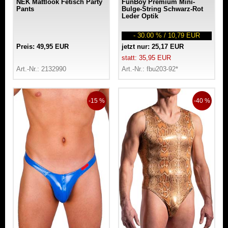
NEK Mattlook Fetisch Party
FunBoy Premium Mini-
Pants
Bulge-String Schwarz-Rot
Leder Optik
- 30.00 % / 10,79 EUR
Preis: 49,95 EUR
jetzt nur: 25,17 EUR
statt: 35,95 EUR
Art.-Nr.: 2132990
Art.-Nr.: fbu203-92*
-15 %
-40 %