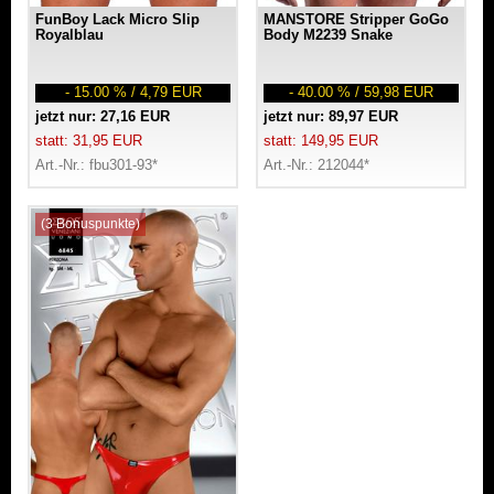
FunBoy Lack Micro Slip
MANSTORE Stripper GoGo
Royalblau
Body M2239 Snake
- 15.00 % / 4,79 EUR
- 40.00 % / 59,98 EUR
jetzt nur: 27,16 EUR
jetzt nur: 89,97 EUR
statt: 31,95 EUR
statt: 149,95 EUR
Art.-Nr.: fbu301-93*
Art.-Nr.: 212044*
(3 Bonuspunkte)