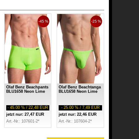
-45 %
-25 %
Olaf Benz Beachpants
Olaf Benz Beachtanga
BLU1658 Neon Lime
BLU1658 Neon Lime
- 45.00 % / 22,48 EUR
- 25.00 % / 7,49 EUR
jetzt nur: 27,47 EUR
jetzt nur: 22,46 EUR
Art.-Nr.: 107601-2*
Art.-Nr.: 107604-2*