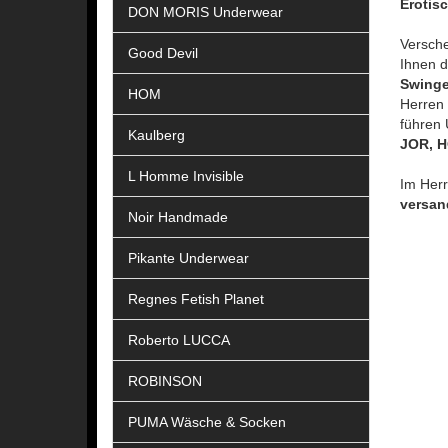
Erotis
DON MORIS Underwear
Versche
Good Devil
Ihnen 
Swinge
HOM
Herren 
führen 
Kaulberg
JOR, 
L Homme Invisible
Im Her
versan
Noir Handmade
Pikante Underwear
Regnes Fetish Planet
Roberto LUCCA
ROBINSON
PUMA Wäsche & Socken