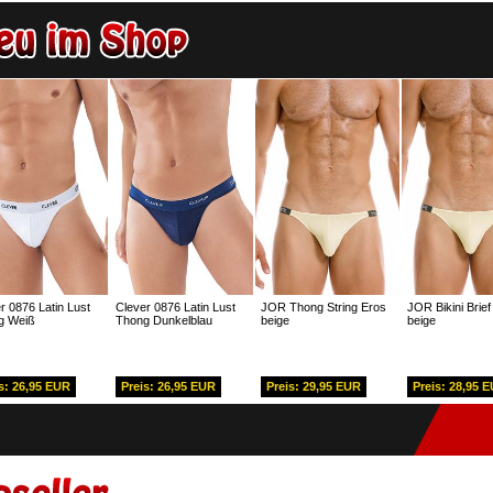
r 0876 Latin Lust
Clever 0876 Latin Lust
JOR Thong String Eros
JOR Bikini Brief
g Weiß
Thong Dunkelblau
beige
beige
s: 26,95 EUR
Preis: 26,95 EUR
Preis: 29,95 EUR
Preis: 28,95 