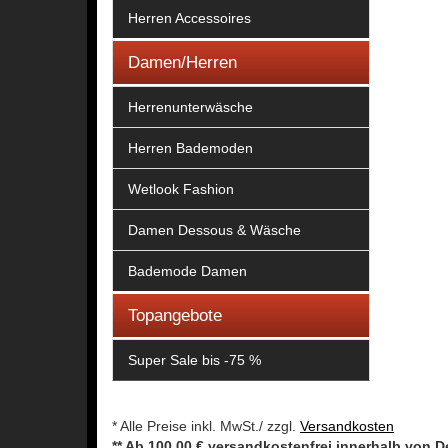
Herren Accessoires
Damen/Herren
Herrenunterwäsche
Herren Bademoden
Wetlook Fashion
Damen Dessous & Wäsche
Bademode Damen
Topangebote
Super Sale bis -75 %
* Alle Preise inkl. MwSt./ zzgl.
Versandkosten
** Ab 100,00 € versandkostenfrei innerhalb von 