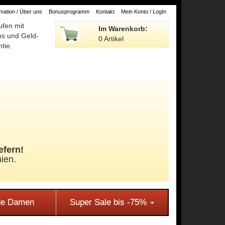
ation / Über uns
Bonusprogramm
Kontakt
Mein Konto / LogIn
ufen mit
Im Warenkorb:
ps und Geld-
0 Artikel
tie.
efern!
ien.
e Damen
Super Sale bis -75%