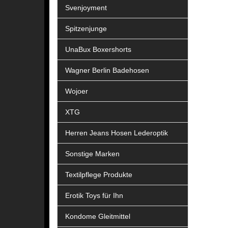
Svenjoyment
Spitzenjunge
UnaBux Boxershorts
Wagner Berlin Badehosen
Wojoer
XTG
Herren Jeans Hosen Lederoptik
Sonstige Marken
Textilpflege Produkte
Erotik Toys für Ihn
Kondome Gleitmittel