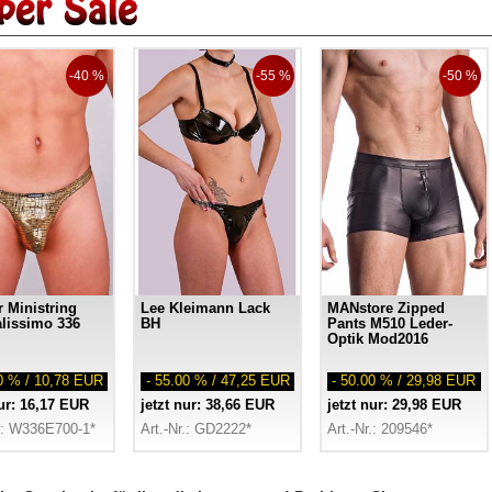
-40 %
-55 %
-50 %
 Ministring
Lee Kleimann Lack
MANstore Zipped
lissimo 336
BH
Pants M510 Leder-
Optik Mod2016
00 % / 10,78 EUR
- 55.00 % / 47,25 EUR
- 50.00 % / 29,98 EUR
nur: 16,17 EUR
jetzt nur: 38,66 EUR
jetzt nur: 29,98 EUR
r.: W336E700-1*
Art.-Nr.: GD2222*
Art.-Nr.: 209546*