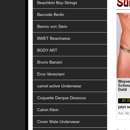
Beachkini Boy-Strings
Barcode Berlin
Benno von Stein
BWET Beachwear
BODY ART
Bruno Banani
Eros Veneziani
Wojoer
camel active Underwear
Schma
Gold
Coquette Darque Dessous
- 40.
jetzt 
Calvin Klein
Art.-N
Cover Male Underwear