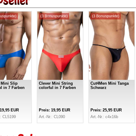
uspunkte)
(3 Bonuspunkte)
(3 Bonuspunkte)
 Mini Slip
Clever Mini String
Cut4Men Mini Tanga
ul in 7 Farben
colorful in 7 Farben
Schwarz
 19,95 EUR
Preis: 19,95 EUR
Preis: 25,95 EUR
.: CL5199
Art.-Nr.: CL090
Art.-Nr.: c4x16b