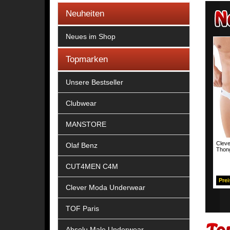
Neuheiten
Neues im Shop
Topmarken
Unsere Bestseller
Clubwear
MANSTORE
Cleve
Olaf Benz
Thon
CUT4MEN C4M
Prei
Clever Moda Underwear
TOF Paris
Absolu Male Underwear