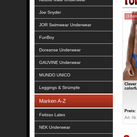
Joe Snyder
(3 Bon
JOR Swimwear Underwear
FunBoy
Doreanse Underwear
GAUVINE Underwear
MUNDO UNICO
Clever
Leggings & Strümpfe
colorf
Marken A-Z
Preis:
Fetisso Latex
Art.-Nr
NEK Underwear