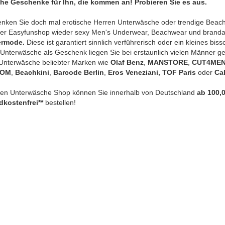
che Geschenke für Ihn, die kommen an! Probieren Sie es aus.
nken Sie doch mal erotische Herren Unterwäsche oder trendige Beach
der Easyfunshop wieder sexy Men's Underwear, Beachwear und branda
rmode.
Diese ist garantiert sinnlich verführerisch oder ein kleines bissc
Unterwäsche als Geschenk liegen Sie bei erstaunlich vielen Männer gen
Unterwäsche beliebter Marken wie
Olaf Benz
,
MANSTORE
,
CUT4ME
HOM
,
Beachkini
,
Barcode Berlin
,
Eros Veneziani, TOF Paris
oder
Cal
ren Unterwäsche Shop können Sie innerhalb von Deutschland
ab 100,0
dkostenfrei**
bestellen!