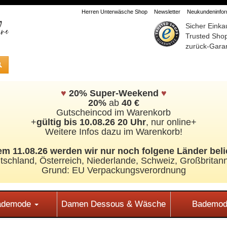
Herren Unterwäsche Shop
Newsletter
Neukundeninform
Sicher Einka
Trusted Sho
zurück-Garan
♥
20% Super-Weekend
♥
20%
ab
40 €
Gutscheincod im Warenkorb
+
gültig bis 10.08.26 20 Uhr
, nur online+
Weitere Infos dazu im Warenkorb!
m 11.08.26 werden wir nur noch folgene Länder beli
tschland, Österreich, Niederlande, Schweiz,
Großbritann
Grund: EU Verpackungsverordnung
Bademode
Damen Dessous & Wäsche
Bademod