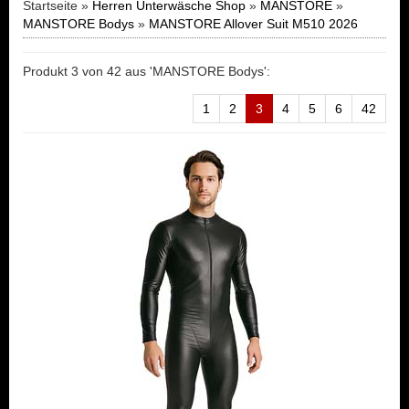
Startseite »
Herren Unterwäsche Shop
»
MANSTORE
»
MANSTORE Bodys
»
MANSTORE Allover Suit M510 2026
Produkt 3 von 42 aus 'MANSTORE Bodys':
1
2
3
4
5
6
42