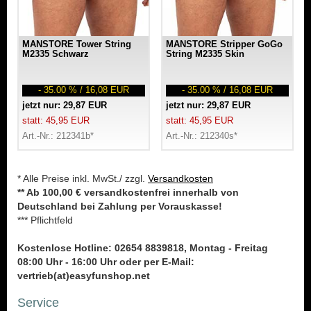
MANSTORE Tower String
MANSTORE Stripper GoGo
M2335 Schwarz
String M2335 Skin
- 35.00 % / 16,08 EUR
- 35.00 % / 16,08 EUR
jetzt nur: 29,87 EUR
jetzt nur: 29,87 EUR
statt: 45,95 EUR
statt: 45,95 EUR
Art.-Nr.: 212341b*
Art.-Nr.: 212340s*
* Alle Preise inkl. MwSt./ zzgl.
Versandkosten
** Ab 100,00 € versandkostenfrei innerhalb von
Deutschland bei Zahlung per Vorauskasse!
*** Pflichtfeld
Kostenlose Hotline: 02654 8839818, Montag - Freitag
08:00 Uhr - 16:00 Uhr oder per E-Mail:
vertrieb(at)easyfunshop.net
Service