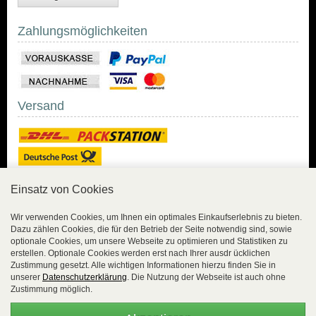
Zahlungsmöglichkeiten
Versand
Einsatz von Cookies
Sicher Einkaufen
Wir verwenden Cookies, um Ihnen ein optimales Einkaufserlebnis zu bieten.
Dazu zählen Cookies, die für den Betrieb der Seite notwendig sind, sowie
Sicher Einkaufen mit
optionale Cookies, um unsere Webseite zu optimieren und Statistiken zu
Trusted Shops und
erstellen. Optionale Cookies werden erst nach Ihrer ausdr ücklichen
Geld-zurück-Garantie.
Zustimmung gesetzt. Alle wichtigen Informationen hierzu finden Sie in
unserer
Datenschutzerklärung
. Die Nutzung der Webseite ist auch ohne
Alle Bestelldaten werden
Zustimmung möglich.
lückenlos verschlüsselt
übertragen.