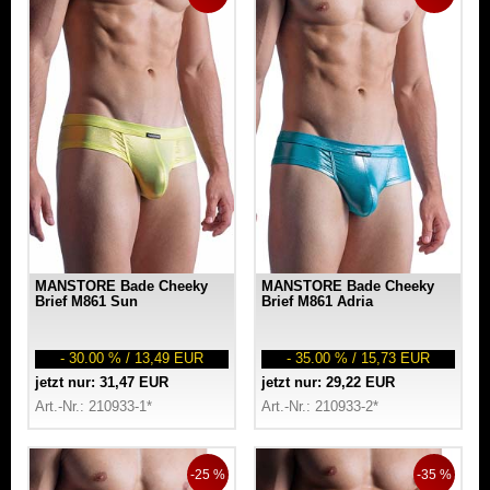
MANSTORE Bade Cheeky
MANSTORE Bade Cheeky
Brief M861 Sun
Brief M861 Adria
- 30.00 % / 13,49 EUR
- 35.00 % / 15,73 EUR
jetzt nur: 31,47 EUR
jetzt nur: 29,22 EUR
Art.-Nr.: 210933-1*
Art.-Nr.: 210933-2*
-25 %
-35 %