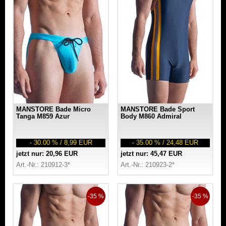
MANSTORE Bade Micro
MANSTORE Bade Sport
Tanga M859 Azur
Body M860 Admiral
- 30.00 % / 8,99 EUR
- 35.00 % / 24,48 EUR
jetzt nur: 20,96 EUR
jetzt nur: 45,47 EUR
Art.-Nr.: 210912-3*
Art.-Nr.: 210923-2*
-35 %
-35 %