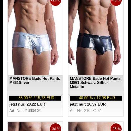
-35 %
-40 %
MANSTORE Bade Hot Pants
MANSTORE Bade Hot Pants
M861Silver
M861 Schwarz Silber
Metallic
- 35.00 % / 15,73 EUR
- 40.00 % / 17,98 EUR
jetzt nur: 29,22 EUR
jetzt nur: 26,97 EUR
Art.-Nr.: 210934-3*
Art.-Nr.: 210934-4*
-30 %
-35 %