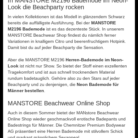
In MANSTORE M2196 Bademode im Neon-
Look die Beachparty rocken
In vielen Kollektionen ist das Modell in glänzendem Schwarz
bereits die auffälligste Ausführung. Bei der
MANSTORE
M2196 Bademode
ist es das dezenteste Stück. In unserem
MANSTORE Beachwear Shop findest du nämlich ferner
Variationen in knalligem Citro und beerenfruchtigem Hotpink.
Damit bist du auf jeder Beachparty die Sensation.
Aber die MANSTORE M2196
Herren-Bademode im Neon-
Look
ist nicht nur Show. So bietet der Stoff einen exzellenten
Tragekomfort und ist aus schnell trocknendem Material
rundum badetauglich. Gehöre also zu den Stars auf jeder
Beachparty und zu denjenigen, die
Neon Bademode für
Männer bestellen
.
MANSTORE Beachwear Online Shop
Auch in diesem Sommer bietet der MANstore Beachwear
Online Shop wieder geschmackvoll erotische Badepants und
Badestrings für Männer. Die Chemnitzer Premium Bodywear
AG präsentiert eine Herren Bademode mit stilvollem Schick
und markant männlichem Sexappeal.