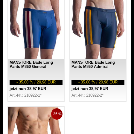
MANSTORE Bade Long
MANSTORE Bade Long
Pants M860 General
Pants M860 Admiral
- 35.00 % / 20,98 EUR
- 35.00 % / 20,98 EUR
jetzt nur: 38,97 EUR
jetzt nur: 38,97 EUR
Art.-Nr.: 210922-1*
Art.-Nr.: 210922-2*
-35 %