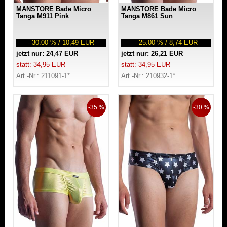
MANSTORE Bade Micro
MANSTORE Bade Micro
Tanga M911 Pink
Tanga M861 Sun
- 30.00 % / 10,49 EUR
- 25.00 % / 8,74 EUR
jetzt nur: 24,47 EUR
jetzt nur: 26,21 EUR
statt: 34,95 EUR
statt: 34,95 EUR
Art.-Nr.: 211091-1*
Art.-Nr.: 210932-1*
-35 %
-30 %