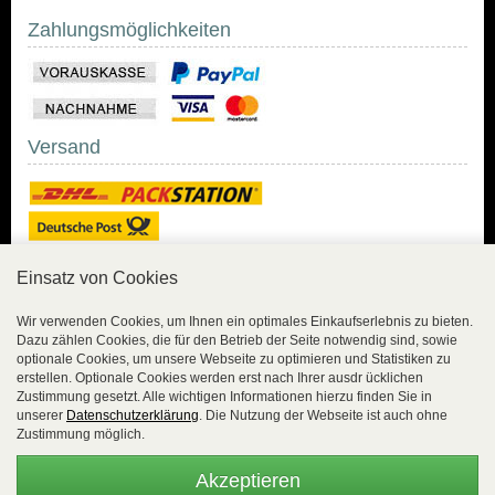
Zahlungsmöglichkeiten
Versand
Einsatz von Cookies
Sicher Einkaufen
Wir verwenden Cookies, um Ihnen ein optimales Einkaufserlebnis zu bieten.
Dazu zählen Cookies, die für den Betrieb der Seite notwendig sind, sowie
Sicher Einkaufen mit
optionale Cookies, um unsere Webseite zu optimieren und Statistiken zu
Trusted Shops und
erstellen. Optionale Cookies werden erst nach Ihrer ausdr ücklichen
Geld-zurück-Garantie.
Zustimmung gesetzt. Alle wichtigen Informationen hierzu finden Sie in
unserer
Datenschutzerklärung
. Die Nutzung der Webseite ist auch ohne
Alle Bestelldaten werden
Zustimmung möglich.
lückenlos verschlüsselt
übertragen.
Akzeptieren