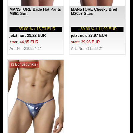
MANSTORE Bade Hot Pants
MANSTORE Cheeky Brief
M861 Sun
M2057 Stars
- 35.00 % / 15,73 EUR
- 30.00 % / 11,99 EUR
jetzt nur: 29,22 EUR
jetzt nur: 27,97 EUR
statt: 44,95 EUR
statt: 39,95 EUR
Art.-Nr.: 210934-1*
Art.-Nr.: 211583-2*
(3 Bonuspunkte)