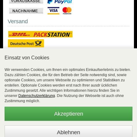
Versand
Einsatz von Cookies
Sicher Einkaufen
Wir verwenden Cookies, um Ihnen ein optimales Einkaufserlebnis zu bieten.
Dazu zählen Cookies, die für den Betrieb der Seite notwendig sind, sowie
Sicher Einkaufen mit
optionale Cookies, um unsere Webseite zu optimieren und Statistiken zu
Trusted Shops und
erstellen. Optionale Cookies werden erst nach Ihrer ausdr ücklichen
Geld-zurück-Garantie.
Zustimmung gesetzt. Alle wichtigen Informationen hierzu finden Sie in
unserer
Datenschutzerklärung
. Die Nutzung der Webseite ist auch ohne
Alle Bestelldaten werden
Zustimmung möglich.
lückenlos verschlüsselt
übertragen.
Akzeptieren
Die Shop-Server sind PCI-zertifiziert.
WEBSALE Shopsystem
- © Alle Rechte vorbehalten |