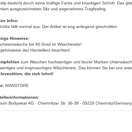
lip besticht durch seine kräftige Farbe und knackigen Schnitt. Das gla
ntiert ausgezeichneten Sitz und angenehmes Tragfeeling.
en Infos:
röße fällt normal aus. Der Artikel ist eng anliegend geschnitten.
tige Hinweise:
schinenwäsche bis 40 Grad im Wäschenetz!
egehinweise des Herstellers beachten!
empfehlen
zum Waschen hochwertiger und teurer Marken-Unterwäsche
wertiges und engmaschiges Wäschenetz. Das können Sie bei uns unter 
Investition, die sich lohnt!
e:
MANSTORE
tellerinformationen:
ium Bodywear AG - Chemnitzer Str. 36-38 - 09228 Chemnitz/Germany