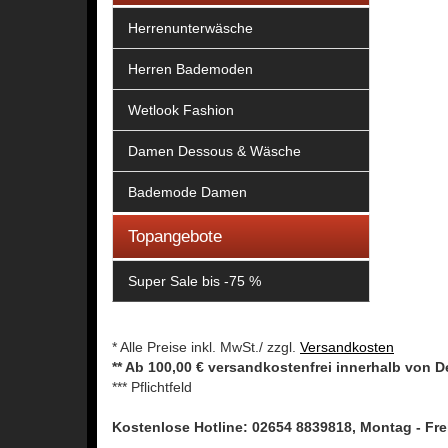
Herrenunterwäsche
Herren Bademoden
Wetlook Fashion
Damen Dessous & Wäsche
Bademode Damen
Topangebote
Super Sale bis -75 %
* Alle Preise inkl. MwSt./ zzgl.
Versandkosten
** Ab 100,00 € versandkostenfrei innerhalb von 
*** Pflichtfeld
Kostenlose Hotline: 02654 8839818, Montag - Frei