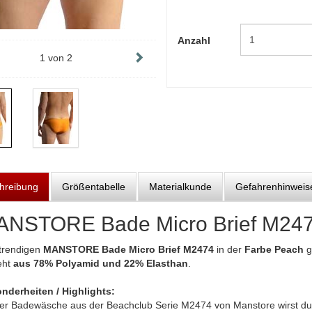
Anzahl
1
von
2
hreibung
Größentabelle
Materialkunde
Gefahrenhinweis
NSTORE Bade Micro Brief M24
trendigen
MANSTORE Bade Micro Brief M2474
in der
Farbe Peach
g
eht
aus 78% Polyamid und 22% Elasthan
.
nderheiten / Highlights:
der Badewäsche aus der Beachclub Serie M2474 von Manstore wirst du d