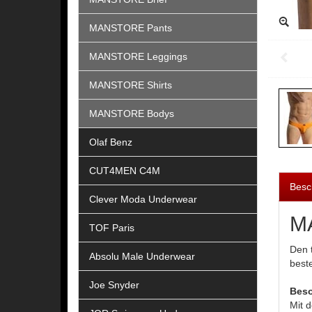
MANSTORE Pants
MANSTORE Leggings
MANSTORE Shirts
MANSTORE Bodys
Olaf Benz
CUT4MEN C4M
Besc
Clever Moda Underwear
MA
TOF Paris
Den 
Absolu Male Underwear
best
Joe Snyder
Beso
Mit 