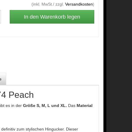
(inkl. MwSt./ zzgl.
Versandkosten
)
e
74 Peach
ibt es in der
Größe S, M, L und XL.
Das
Material
efinitiv zum stylischen Hingucker. Dieser