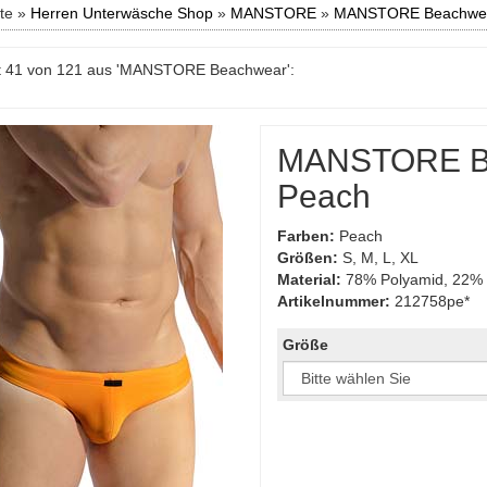
ite »
Herren Unterwäsche Shop
»
MANSTORE
»
MANSTORE Beachwe
t 41 von 121 aus 'MANSTORE Beachwear':
MANSTORE Ba
Peach
Farben:
Peach
Größen:
S, M, L, XL
Material:
78% Polyamid, 22% 
Artikelnummer:
212758pe*
Größe