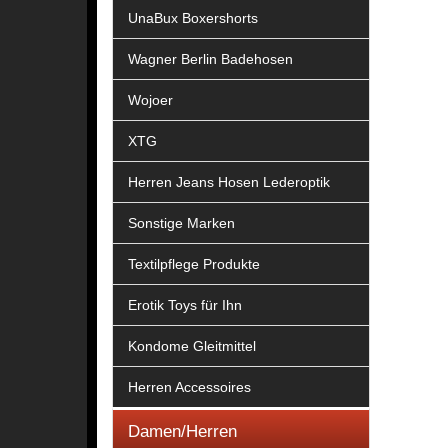
UnaBux Boxershorts
Wagner Berlin Badehosen
Wojoer
XTG
Herren Jeans Hosen Lederoptik
Sonstige Marken
Textilpflege Produkte
Erotik Toys für Ihn
Kondome Gleitmittel
Herren Accessoires
Damen/Herren