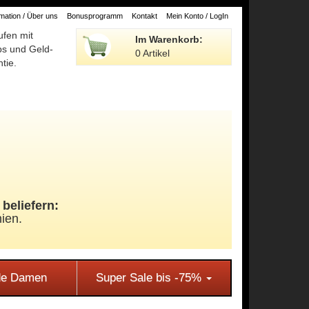
ation / Über uns
Bonusprogramm
Kontakt
Mein Konto / LogIn
ufen mit
Im Warenkorb:
ps und Geld-
0 Artikel
tie.
beliefern:
ien.
e Damen
Super Sale bis -75%