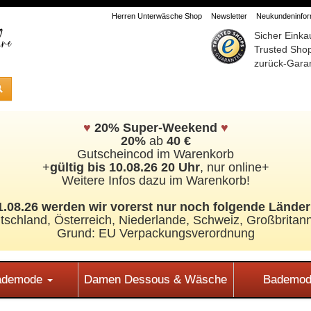
Herren Unterwäsche Shop
Newsletter
Neukundeninform
Sicher Einka
Trusted Sho
zurück-Garan
♥
20% Super-Weekend
♥
20%
ab
40 €
Gutscheincod im Warenkorb
+
gültig bis 10.08.26 20 Uhr
, nur online+
Weitere Infos dazu im Warenkorb!
.08.26 werden wir vorerst nur noch folgende Länder 
tschland, Österreich, Niederlande, Schweiz,
Großbritann
Grund: EU Verpackungsverordnung
Bademode
Damen Dessous & Wäsche
Bademod