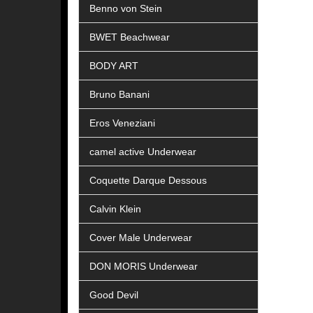
Benno von Stein
BWET Beachwear
BODY ART
Bruno Banani
Eros Veneziani
camel active Underwear
Coquette Darque Dessous
Calvin Klein
Cover Male Underwear
DON MORIS Underwear
Good Devil