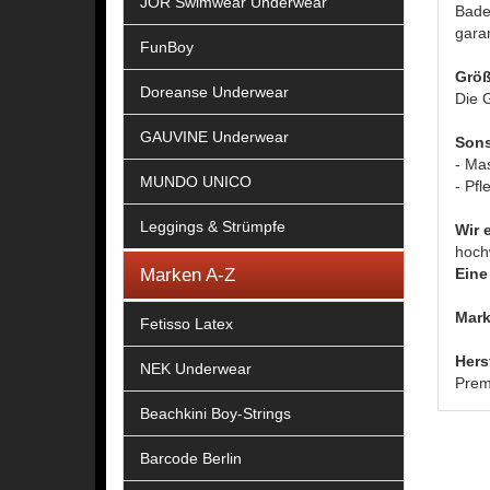
JOR Swimwear Underwear
Bades
gara
FunBoy
Größ
Doreanse Underwear
Die G
GAUVINE Underwear
Sons
- Ma
MUNDO UNICO
- Pfl
Leggings & Strümpfe
Wir 
hoch
Marken A-Z
Eine 
Mark
Fetisso Latex
Hers
NEK Underwear
Prem
Beachkini Boy-Strings
Barcode Berlin