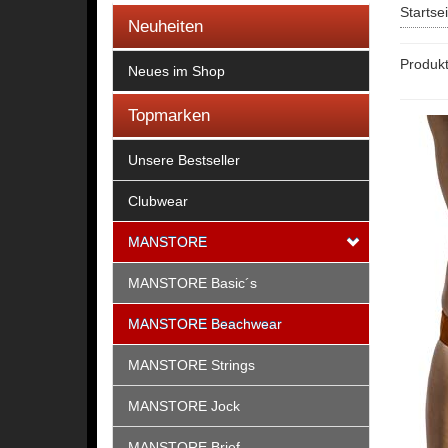
Startse
Neuheiten
Produk
Neues im Shop
Topmarken
Unsere Bestseller
Clubwear
MANSTORE
MANSTORE Basic´s
MANSTORE Beachwear
MANSTORE Strings
MANSTORE Jock
MANSTORE Brief