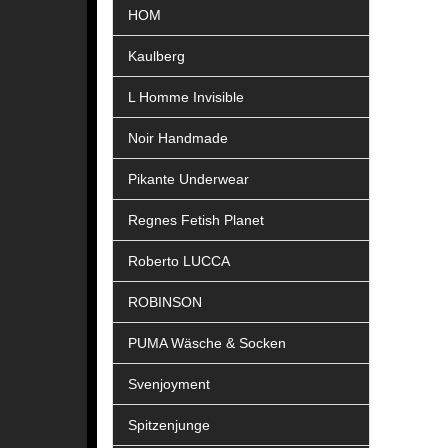
HOM
Kaulberg
L Homme Invisible
Noir Handmade
Pikante Underwear
Regnes Fetish Planet
Roberto LUCCA
ROBINSON
PUMA Wäsche & Socken
Svenjoyment
Spitzenjunge