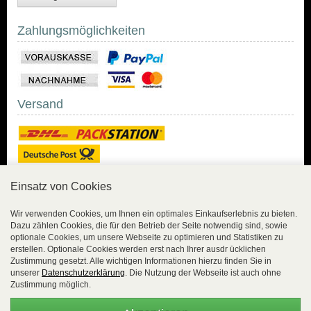
Zahlungsmöglichkeiten
Versand
Einsatz von Cookies
Sicher Einkaufen
Wir verwenden Cookies, um Ihnen ein optimales Einkaufserlebnis zu bieten.
Dazu zählen Cookies, die für den Betrieb der Seite notwendig sind, sowie
Sicher Einkaufen mit
optionale Cookies, um unsere Webseite zu optimieren und Statistiken zu
Trusted Shops und
erstellen. Optionale Cookies werden erst nach Ihrer ausdr ücklichen
Geld-zurück-Garantie.
Zustimmung gesetzt. Alle wichtigen Informationen hierzu finden Sie in
unserer
Datenschutzerklärung
. Die Nutzung der Webseite ist auch ohne
Alle Bestelldaten werden
Zustimmung möglich.
lückenlos verschlüsselt
übertragen.