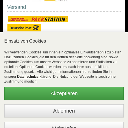
Versand
Einsatz von Cookies
Sicher Einkaufen
Wir verwenden Cookies, um Ihnen ein optimales Einkaufserlebnis zu bieten.
Dazu zählen Cookies, die für den Betrieb der Seite notwendig sind, sowie
Sicher Einkaufen mit
optionale Cookies, um unsere Webseite zu optimieren und Statistiken zu
Trusted Shops und
erstellen. Optionale Cookies werden erst nach Ihrer ausdr ücklichen
Geld-zurück-Garantie.
Zustimmung gesetzt. Alle wichtigen Informationen hierzu finden Sie in
unserer
Datenschutzerklärung
. Die Nutzung der Webseite ist auch ohne
Alle Bestelldaten werden
Zustimmung möglich.
lückenlos verschlüsselt
übertragen.
Akzeptieren
Die Shop-Server sind PCI-zertifiziert.
WEBSALE Shopsystem
- © Alle Rechte vorbehalten |
EasyFunShop - August-Horch-Straße 9 - D-56751 Polch - Tel:
+49 (0)2654 8839818 - Fax: 02654 883 9820 -