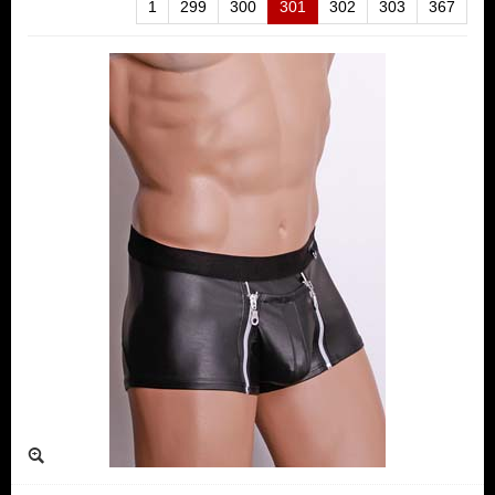
1
299
300
301
302
303
367