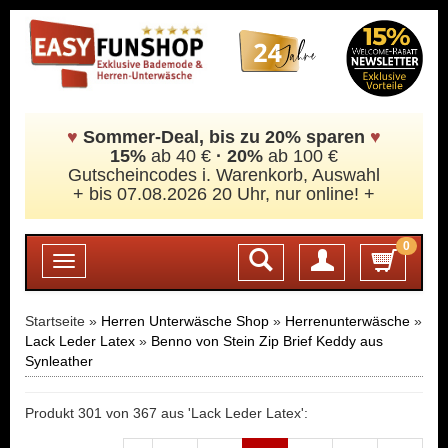
♥
Sommer-Deal, bis zu 20% sparen
♥
15%
ab 40 €
·
20%
ab 100 €
Gutscheincodes i. Warenkorb, Auswahl
+ bis 07.08.2026 20 Uhr, nur online! +
0
Login
Toggle
navigation
Startseite »
Herren Unterwäsche Shop
»
Herrenunterwäsche
»
Lack Leder Latex
»
Benno von Stein Zip Brief Keddy aus
Synleather
Produkt 301 von 367 aus 'Lack Leder Latex':