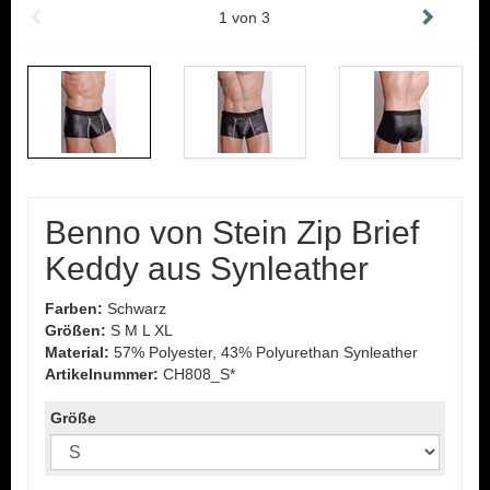
1
von
3
Benno von Stein Zip Brief
Keddy aus Synleather
Farben:
Schwarz
Größen:
S M L XL
Material:
57% Polyester, 43% Polyurethan Synleather
Artikelnummer:
CH808_S*
Größe