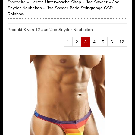
Startseite »
Herren Unterwäsche Shop
»
Joe Snyder
»
Joe
Snyder Neuheiten
»
Joe Snyder Bade Stringtanga CSD
Rainbow
Produkt 3 von 12 aus 'Joe Snyder Neuheiten':
1
2
3
4
5
6
12