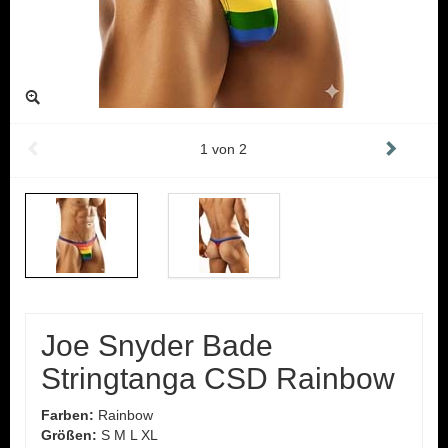
1
von
2
Joe Snyder Bade
Stringtanga CSD Rainbow
Farben:
Rainbow
Größen:
S M L XL