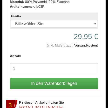
Material:
80% Polyamid, 20% Elasthan
Artikelnummer:
js03R
Größe
29,95 €
(inkl. MwSt./ zzgl.
Versandkosten
)
Anzahl
F r diesen Artikel erhalten Sie
3
BONUSPUNKTE