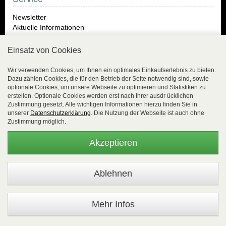
Newsletter
Aktuelle Informationen
Bonusprogramm
Kontakt
Einsatz von Cookies
Neukundeninformation / Über uns
Anmeldung / LogIn
Wir verwenden Cookies, um Ihnen ein optimales Einkaufserlebnis zu bieten.
Warenkorb: 0 Artikel | 0,00 EUR
Dazu zählen Cookies, die für den Betrieb der Seite notwendig sind, sowie
optionale Cookies, um unsere Webseite zu optimieren und Statistiken zu
erstellen. Optionale Cookies werden erst nach Ihrer ausdr ücklichen
Informationen
Zustimmung gesetzt. Alle wichtigen Informationen hierzu finden Sie in
unserer
Datenschutzerklärung
. Die Nutzung der Webseite ist auch ohne
Zustimmung möglich.
Impressum
Unsere AGB
Akzeptieren
Datenschutzinformationen
Zahlungsmöglichkeiten
Versandkosten / Liefergebiet / Zahlungsarten
Widerrufsrecht
Rücksendungen
Joe Snyder
Mehr Infos
Herren Unterwäsche Shop online
Presse