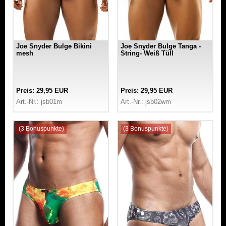
Joe Snyder Bulge Bikini
Joe Snyder Bulge Tanga -
mesh
String- Weiß Tüll
Preis: 29,95 EUR
Preis: 29,95 EUR
Art.-Nr.: jsb01m
Art.-Nr.: jsb02wm
(3 Bonuspunkte)
(3 Bonuspunkte)