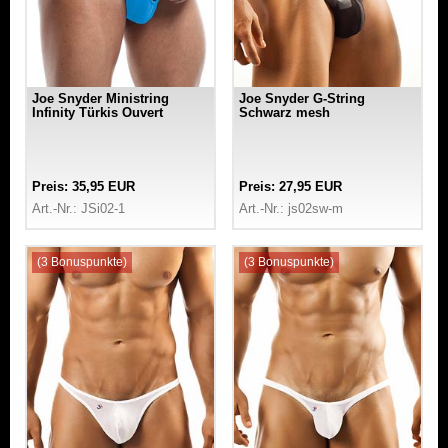
Joe Snyder Ministring
Joe Snyder G-String
Infinity Türkis Ouvert
Schwarz mesh
Preis: 35,95 EUR
Preis: 27,95 EUR
Art.-Nr.: JSi02-1
Art.-Nr.: js02sw-m
(3 Bonuspunkte)
(3 Bonuspunkte)