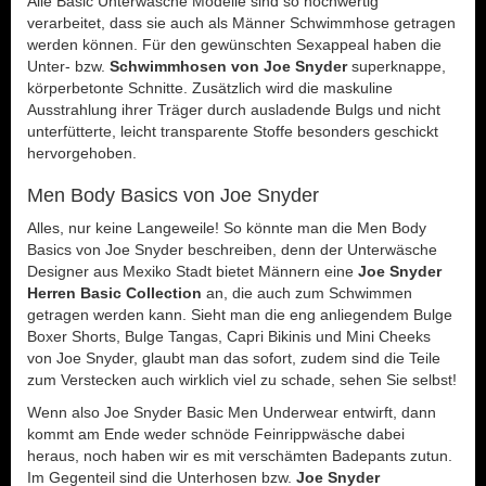
Alle Basic Unterwäsche Modelle sind so hochwertig
verarbeitet, dass sie auch als Männer Schwimmhose getragen
werden können. Für den gewünschten Sexappeal haben die
Unter- bzw.
Schwimmhosen von Joe Snyder
superknappe,
körperbetonte Schnitte. Zusätzlich wird die maskuline
Ausstrahlung ihrer Träger durch ausladende Bulgs und nicht
unterfütterte, leicht transparente Stoffe besonders geschickt
hervorgehoben.
Men Body Basics von Joe Snyder
Alles, nur keine Langeweile! So könnte man die Men Body
Basics von Joe Snyder beschreiben, denn der Unterwäsche
Designer aus Mexiko Stadt bietet Männern eine
Joe Snyder
Herren Basic Collection
an, die auch zum Schwimmen
getragen werden kann. Sieht man die eng anliegendem Bulge
Boxer Shorts, Bulge Tangas, Capri Bikinis und Mini Cheeks
von Joe Snyder, glaubt man das sofort, zudem sind die Teile
zum Verstecken auch wirklich viel zu schade, sehen Sie selbst!
Wenn also Joe Snyder Basic Men Underwear entwirft, dann
kommt am Ende weder schnöde Feinrippwäsche dabei
heraus, noch haben wir es mit verschämten Badepants zutun.
Im Gegenteil sind die Unterhosen bzw.
Joe Snyder