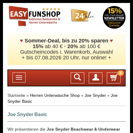
♥
Sommer-Deal, bis zu 20% sparen
♥
15%
ab 40 €
·
20%
ab 100 €
Gutscheincodes i. Warenkorb, Auswahl
+ bis 07.08.2026 20 Uhr, nur online! +
0
Login
Toggle
navigation
Startseite »
Herren Unterwäsche Shop
»
Joe Snyder
»
Joe
Snyder Basic
Joe Snyder Basic
Wir präsentieren die
Joe Snyder Beachwear & Underwear