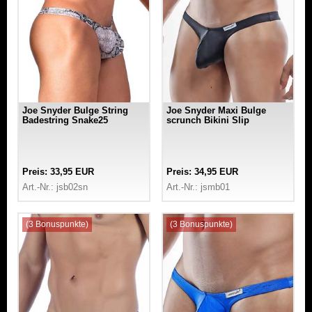
Joe Snyder Bulge String
Joe Snyder Maxi Bulge
Badestring Snake25
scrunch Bikini Slip
Preis: 33,95 EUR
Preis: 34,95 EUR
Art.-Nr.: jsb02sn
Art.-Nr.: jsmb01
(3 Bonuspunkte)
(3 Bonuspunkte)