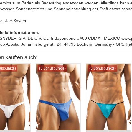
lemlos zum Baden als Badestring angezogen werden. Allerdings kann 
rwasser, Sonnencremes und Sonneneinstrahlung der Stoff etwas schnell
e:
Joe Snyder
tellerinformationen:
SNYDER, S.A. DE C.V. CL. Independencia #80 CDMX - MEXICO www.joe
rdo Acosta. Johannisburgerstr. 24, 44793 Bochum. Germany - GPSR(at
n kauften auch:
uspunkte)
(3 Bonuspunkte)
(3 Bonuspunkte)