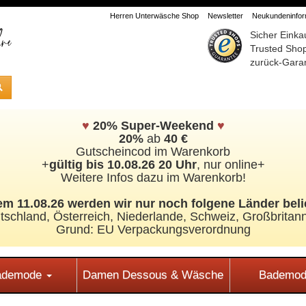
Herren Unterwäsche Shop
Newsletter
Neukundeninform
Sicher Einka
Trusted Sho
zurück-Garan
♥
20% Super-Weekend
♥
20%
ab
40 €
Gutscheincod im Warenkorb
+
gültig bis 10.08.26 20 Uhr
, nur online+
Weitere Infos dazu im Warenkorb!
m 11.08.26 werden wir nur noch folgene Länder beli
tschland, Österreich, Niederlande, Schweiz,
Großbritann
Grund: EU Verpackungsverordnung
Bademode
Damen Dessous & Wäsche
Bademod