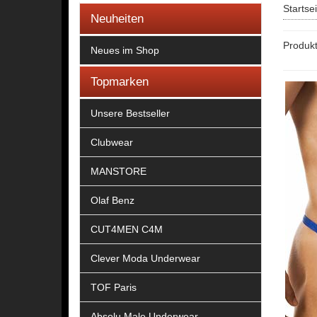
Startse
Neuheiten
Produkt
Neues im Shop
Topmarken
Unsere Bestseller
Clubwear
MANSTORE
Olaf Benz
CUT4MEN C4M
Clever Moda Underwear
TOF Paris
Absolu Male Underwear