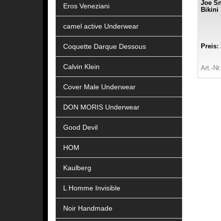
Joe Sn
Eros Veneziani
Bikini
camel active Underwear
Coquette Darque Dessous
Preis:
Calvin Klein
Art.-Nr
Cover Male Underwear
DON MORIS Underwear
Good Devil
HOM
Kaulberg
L Homme Invisible
Noir Handmade