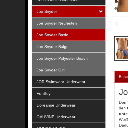
Joe Snyder
Joe Snyder Neuheiten
Joe Snyder Basic
Joe Snyder Bulge
Joe Snyder Polyester Beach
Joe Snyder Girl
Besc
JOR Swimwear Underwear
Jo
FunBoy
Den 
Doreanse Underwear
den
unter
GAUVINE Underwear
Weiß
Dadu