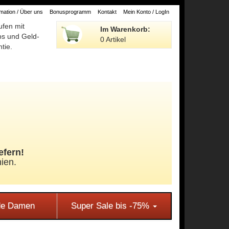
ation / Über uns
Bonusprogramm
Kontakt
Mein Konto / LogIn
ufen mit
Im Warenkorb:
ps und Geld-
0 Artikel
tie.
efern!
ien.
e Damen
Super Sale bis -75%