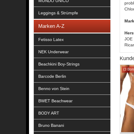
MUNDO UNICO
prob
Chlo
Leggings & Strümpfe
Mark
Marken A-Z
Hers
JOE 
Fetisso Latex
Rica
NEK Underwear
Kunde
Beachkini Boy-Strings
(3 Bon
Barcode Berlin
Benno von Stein
BWET Beachwear
BODY ART
Bruno Banani