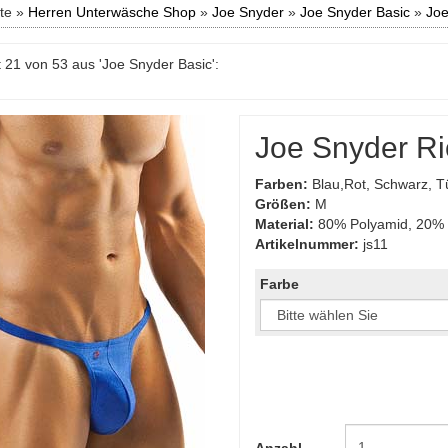
ite »
Herren Unterwäsche Shop
»
Joe Snyder
»
Joe Snyder Basic
»
Joe
 21 von 53 aus 'Joe Snyder Basic':
Joe Snyder Ri
Farben:
Blau,Rot, Schwarz, T
Größen:
M
Material:
80% Polyamid, 20% 
Artikelnummer:
js11
Farbe