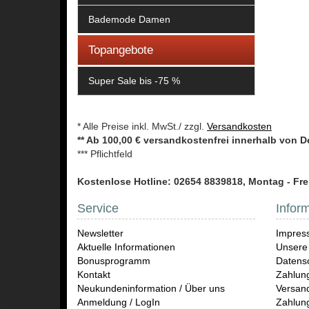
Bademode Damen
Topangebote
Super Sale bis -75 %
* Alle Preise inkl. MwSt./ zzgl.
Versandkosten
** Ab 100,00 € versandkostenfrei innerhalb von 
*** Pflichtfeld
Kostenlose Hotline: 02654 8839818, Montag - Frei
Service
Infor
Newsletter
Impres
Aktuelle Informationen
Unsere
Bonusprogramm
Datensc
Kontakt
Zahlun
Neukundeninformation / Über uns
Versand
Anmeldung / LogIn
Zahlun