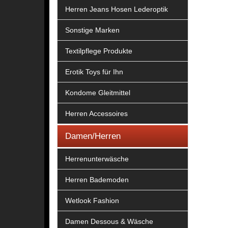
Herren Jeans Hosen Lederoptik
Sonstige Marken
Textilpflege Produkte
Erotik Toys für Ihn
Kondome Gleitmittel
Herren Accessoires
Damen/Herren
Herrenunterwäsche
Herren Bademoden
Wetlook Fashion
Damen Dessous & Wäsche