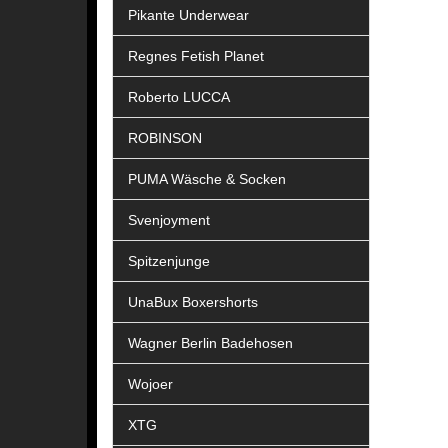
Pikante Underwear
Regnes Fetish Planet
Roberto LUCCA
ROBINSON
PUMA Wäsche & Socken
Svenjoyment
Spitzenjunge
UnaBux Boxershorts
Wagner Berlin Badehosen
Wojoer
XTG