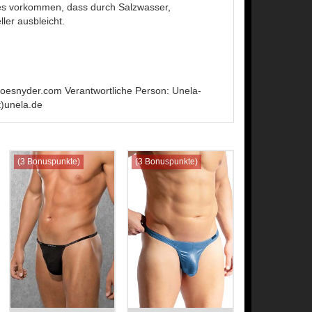
es vorkommen, dass durch Salzwasser,
er ausbleicht.
snyder.com Verantwortliche Person: Unela-
)unela.de
(3 Bonuspunkte)
(3 Bonuspunkte)