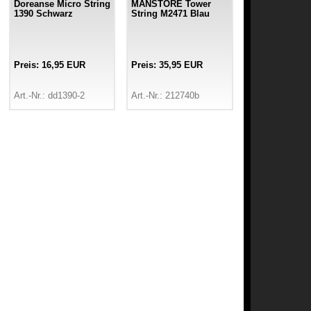
Doreanse Micro String
MANSTORE Tower
1390 Schwarz
String M2471 Blau
Preis: 16,95 EUR
Preis: 35,95 EUR
Art.-Nr.: dd1390-2
Art.-Nr.: 212740b