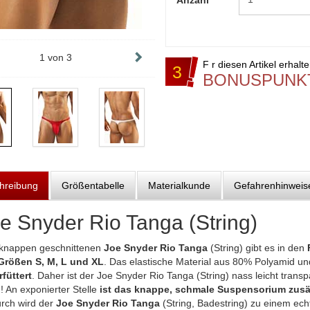
Anzahl
1
von
3
F r diesen Artikel erhalt
3
BONUSPUNK
hreibung
Größentabelle
Materialkunde
Gefahrenhinweis
e Snyder Rio Tanga (String)
knappen geschnittenen
Joe Snyder Rio Tanga
(String) gibt es in den
Größen S, M, L und XL
. Das elastische Material aus 80% Polyamid un
füttert
. Daher ist der Joe Snyder Rio Tanga (String) nass leicht tran
! An exponierter Stelle
ist das knappe, schmale Suspensorium zusä
rch wird der
Joe Snyder Rio Tanga
(String, Badestring) zu einem ec