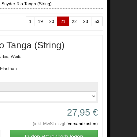
 Snyder Rio Tanga (String)
1
19
20
21
22
23
53
o Tanga (String)
ürkis, Weiß
Elasthan
27,95 €
(inkl. MwSt./ zzgl.
Versandkosten
)